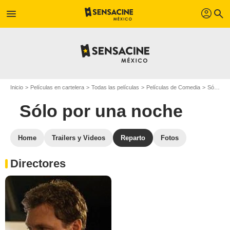
profil
menu
search
Inicio
Películas en cartelera
Todas las películas
Películas de Comedia
Sólo por una noche
Sólo por una noche
Home
Trailers y Videos
Reparto
Fotos
Directores