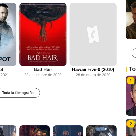
To
ot
Bad Hair
Hawaii Five-0 (2010)
e 2021
23 de octubre de 2020
28 de enero de 2020
1
Toda la filmografía
2