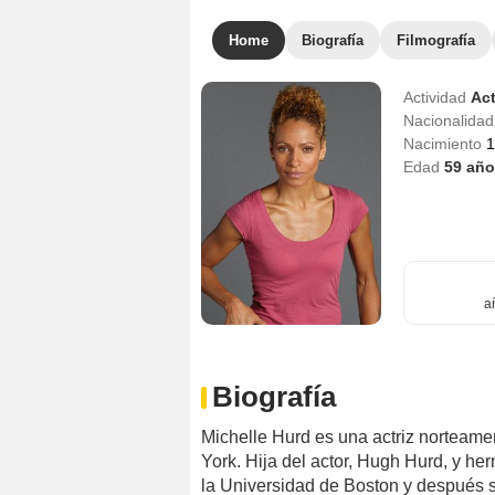
Home
Biografía
Filmografía
Actividad
Act
Nacionalida
Nacimiento
1
Edad
59
año
a
Biografía
Michelle Hurd es una actriz norteame
York. Hija del actor, Hugh Hurd, y he
la Universidad de Boston y después s