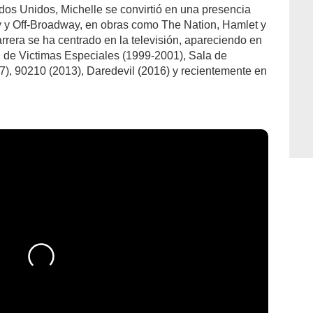
dos Unidos, Michelle se convirtió en una presencia
 y Off-Broadway, en obras como The Nation, Hamlet y
era se ha centrado en la televisión, apareciendo en
d de Victimas Especiales (1999-2001), Sala de
7), 90210 (2013), Daredevil (2016) y recientemente en