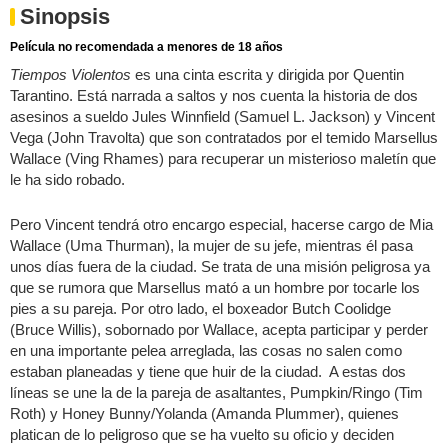
Sinopsis
Película no recomendada a menores de 18 años
Tiempos Violentos
es una cinta escrita y dirigida por Quentin
Tarantino. Está narrada a saltos y nos cuenta la historia de dos
asesinos a sueldo Jules Winnfield (Samuel L. Jackson) y Vincent
Vega (John Travolta) que son contratados por el temido Marsellus
Wallace (Ving Rhames) para recuperar un misterioso maletín que
le ha sido robado.
Pero Vincent tendrá otro encargo especial, hacerse cargo de Mia
Wallace (Uma Thurman), la mujer de su jefe, mientras él pasa
unos días fuera de la ciudad. Se trata de una misión peligrosa ya
que se rumora que Marsellus mató a un hombre por tocarle los
pies a su pareja. Por otro lado, el boxeador Butch Coolidge
(Bruce Willis), sobornado por Wallace, acepta participar y perder
en una importante pelea arreglada, las cosas no salen como
estaban planeadas y tiene que huir de la ciudad. A estas dos
líneas se une la de la pareja de asaltantes, Pumpkin/Ringo (Tim
Roth) y Honey Bunny/Yolanda (Amanda Plummer), quienes
platican de lo peligroso que se ha vuelto su oficio y deciden