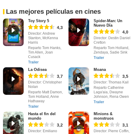
Las mejores películas en cines
Toy Story 5
Spider-Man: Un
Nuevo Día
4,3
4,0
Director: Andrew
Stanton, McKenna
Director: Destin Daniel
Harris
Cretton
Reparto Tom Hanks,
Reparto Tom Holland,
Tim Allen, Joan
Zendaya, Sadie Sink
Cusack
Trailer
Trailer
La Odisea
Moana
3,7
3,5
Director: Christopher
Director: Thomas Kail
Nolan
Reparto Catherine
Reparto Matt Damon,
Laga'aia, Dwayne
Tom Holland, Anne
Johnson, Rena Owen
Hathaway
Trailer
Trailer
Hasta el fin del
Minions &
mundo
monstruos
3,2
3,1
Director: Emiliano
Director: Pierre Coffin,