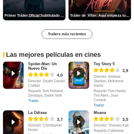
Primer Tráiler Oficial Subtitulado de 'La Noche Del Demonio: Están Entre Nosotros'
Tráiler de 'After: Aquí empieza todo'
Trailers más recientes
Las mejores películas en cines
Spider-Man: Un
Toy Story 5
Nuevo Día
3,9
4,0
Director: Andrew
Director: Destin Daniel
Stanton, McKenna
Cretton
Harris
Reparto Tom Holland,
Reparto Tom Hanks,
Zendaya, Sadie Sink
Tim Allen, Joan
Cusack
Trailer
Trailer
La Odisea
Moana
3,7
3,5
Director: Christopher
Director: Thomas Kail
Nolan
Reparto Catherine