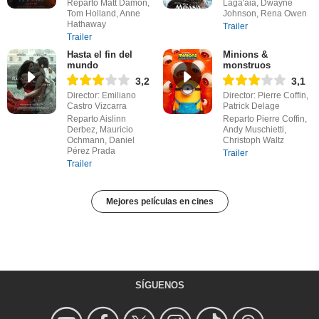
Reparto Matt Damon,
Laga'aia, Dwayne
Tom Holland, Anne
Johnson, Rena Owen
Hathaway
Trailer
Trailer
Hasta el fin del
Minions &
mundo
monstruos
3,2
3,1
Director: Emiliano
Director: Pierre Coffin,
Castro Vizcarra
Patrick Delage
Reparto Aislinn
Reparto Pierre Coffin,
Derbez, Mauricio
Andy Muschietti,
Ochmann, Daniel
Christoph Waltz
Pérez Prada
Trailer
Trailer
Mejores películas en cines
SÍGUENOS