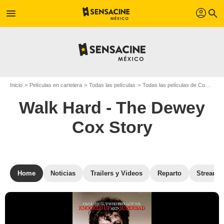
profil
menu
search
Inicio
Películas en cartelera
Todas las películas
Todas las películas de Comedia
Walk Hard - The Dewey
Cox Story
Home
Noticias
Trailers y Videos
Reparto
Streami