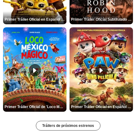
Primer Tráiler Oficial en Español de 'Marsupilami: Caos a Bordo'
Primer Tráiler Oficial Subtitulado de 'La Muerte de Robin Hood'
Primer Tráiler Oficial de 'Loco México Mágico'
Primer Tráiler Oficial en Español de 'PAW Patrol La Dino Película'
Tráilers de próximos estrenos