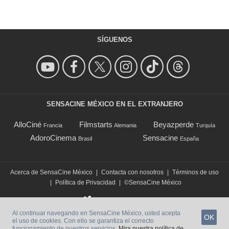
SÍGUENOS
SENSACINE MÉXICO EN EL EXTRANJERO
AlloCiné
Filmstarts
Beyazperde
Francia
Alemania
Turquía
AdoroCinema
Sensacine
Brasil
España
Acerca de SensaCine México
|
Contacta con nosotros
|
Términos de uso
|
Política de Privacidad
|
©SensaCine México
Al continuar navegando en SensaCine México, usted acepta
OK
el uso de cookies. Con ello se garantiza el correcto
funcionamiento de nuestros servicios.
Mira nuestra política de