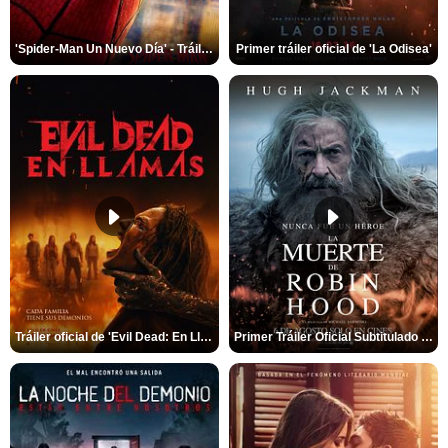
'Spider-Man Un Nuevo Día' - Tráiler oficial subtitulado
Primer tráiler oficial de 'La Odisea'
Tráiler oficial de 'Evil Dead: En Llamas'
Primer Tráiler Oficial Subtitulado de 'La Muerte de Robin Hood'