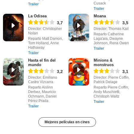
Cusack
Trailer
Trailer
La Odisea
Moana
3,7
3,5
Director: Christopher
Director: Thomas Kail
Nolan
Reparto Catherine
Reparto Matt Damon,
Laga'aia, Dwayne
Tom Holland, Anne
Johnson, Rena Owen
Hathaway
Trailer
Trailer
Hasta el fin del
Minions &
mundo
monstruos
3,2
3,1
Director: Emiliano
Director: Pierre Coffin,
Castro Vizcarra
Patrick Delage
Reparto Aislinn
Reparto Pierre Coffin,
Derbez, Mauricio
Andy Muschietti,
Ochmann, Daniel
Christoph Waltz
Pérez Prada
Trailer
Trailer
Mejores películas en cines