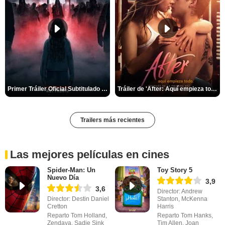
Primer Tráiler Oficial Subtitulado de 'La Noche Del Demonio: Están Entre Nosotros'
Tráiler de 'After: Aquí empieza todo'
Trailers más recientes
Las mejores películas en cines
Spider-Man: Un
Toy Story 5
Nuevo Día
3,9
3,6
Director: Andrew
Director: Destin Daniel
Stanton, McKenna
Cretton
Harris
Reparto Tom Holland,
Reparto Tom Hanks,
Zendaya, Sadie Sink
Tim Allen, Joan