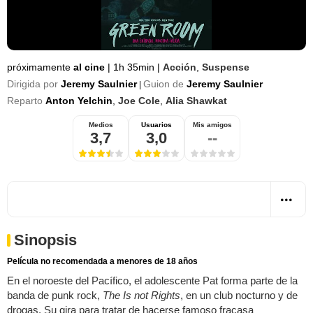
próximamente
al cine
|
1h 35min
|
Acción
,
Suspense
Dirigida por
Jeremy Saulnier
Guion de
Jeremy Saulnier
|
Reparto
Anton Yelchin
,
Joe Cole
,
Alia Shawkat
Medios
Usuarios
Mis amigos
3,7
3,0
--
Sinopsis
Película no recomendada a menores de 18 años
En el noroeste del Pacífico, el adolescente Pat forma parte de la
banda de punk rock,
The Is not Rights
, en un club nocturno y de
drogas. Su gira para tratar de hacerse famoso fracasa