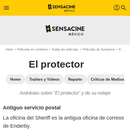
profil
menu
search
Inicio
Películas en cartelera
Todas las películas
Películas de Suspense
El protector
El protector
Home
Trailers y Videos
Reparto
Críticas de Medios
Anédotas sobre "El protector" y de su rodaje
Antiguo servicio postal
La oficina del Sheriff es la antigua oficina de correos
de Enderby.