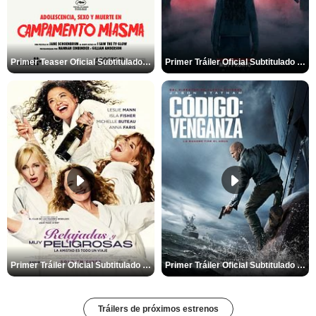
Primer Teaser Oficial Subtitulado de 'Adolescencia, Sexo y Muerte en Campamento Miasma'
Primer Tráiler Oficial Subtitulado de 'La Noche Del Demonio: Están Entre Nosotros'
Primer Tráiler Oficial Subtitulado de 'Relajadas y Muy Peligrosas'
Primer Tráiler Oficial Subtitulado de 'Código: Venganza'
Tráilers de próximos estrenos