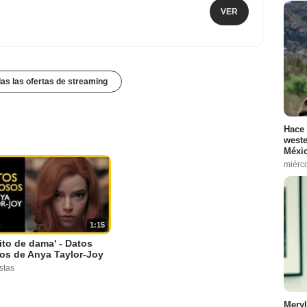
VER
das las ofertas de streaming
Hace 
weste
Méxic
miérc
1:15
to de dama' - Datos
os de Anya Taylor-Joy
stas
Meryl