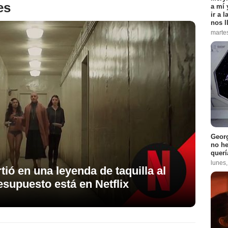
es
a mí 
ir a 
nos l
marte
Georg
no h
querí
lunes
tió en una leyenda de taquilla al
supuesto está en Netflix