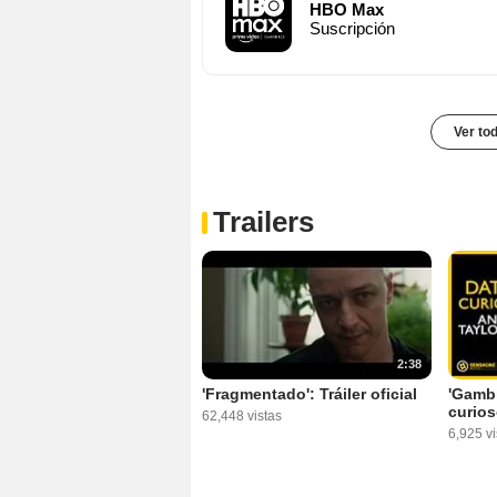
HBO Max
Suscripción
Ver to
Trailers
2:38
'Fragmentado': Tráiler oficial
'Gambi
curios
62,448 vistas
6,925 vi