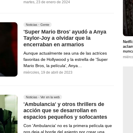
martes, 23 de enero de 2024
Noticias - Gente
'Super Mario Bros' ayudó a Anya
Taylor-Joy a olvidar que la
Netfl
encerraban en armarios
aclam
nunca
Aunque actualmente sea una de las actrices
miérc
favoritas de Hollywood y la estrella de 'Super
Mario Bros, la película', Anya…
miércoles, 19 de abril de 2023
Noticias - Ver en la web
'Ambulancia' y otros thrillers de
acción que se desarrollan en
espacios pequeños y sofocantes
Con 'Ambulancia' no es la primera película que
nos deja al borde del asiento por crear una