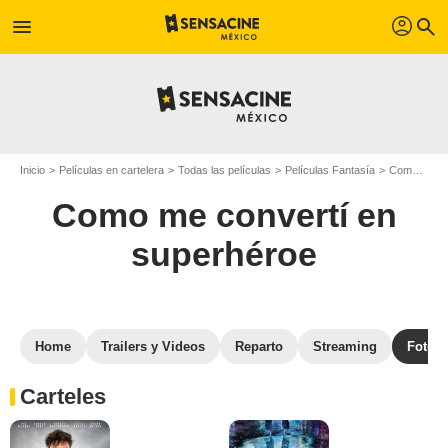
profil
menu
search
Inicio
Películas en cartelera
Todas las películas
Películas Fantasía
Como me convertí en superhéroe
Como me convertí en
superhéroe
Home
Trailers y Videos
Reparto
Streaming
Fotos
Carteles