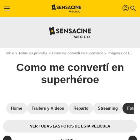
profil
menu
search
Inicio
Todas las películas
Como me convertí en superhéroe
Imágenes de la película Como me convertí en superhéroe
Como me convertí en
superhéroe
Home
Trailers y Videos
Reparto
Streaming
Fotos
VER TODAS LAS FOTOS DE ESTA PELÍCULA