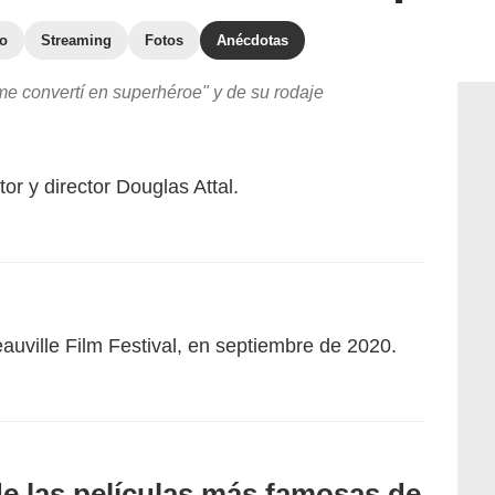
to
Streaming
Fotos
Anécdotas
 convertí en superhéroe" y de su rodaje
or y director Douglas Attal.
auville Film Festival, en septiembre de 2020.
de las películas más famosas de