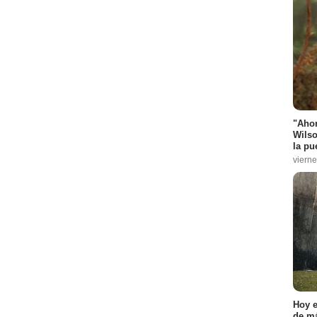
"Ahor
Wilso
la pu
vierne
Hoy e
de má