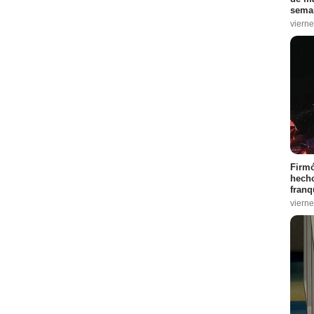
sema
vierne
Firmó
hecho
franq
vierne