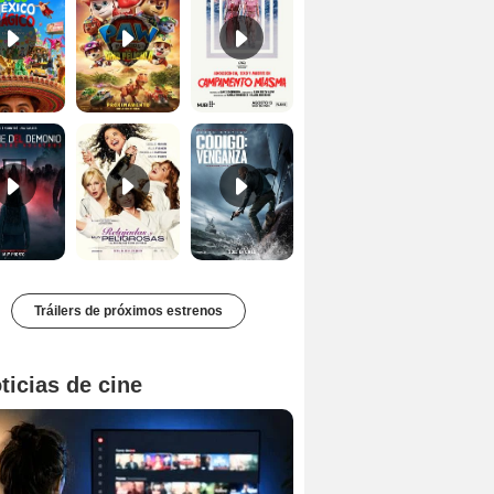
Primer Tráiler Oficial Subtitulado de 'La Noche Del Demonio: Están Entre Nosotros'
Primer Tráiler Oficial Subtitulado de 'Relajadas y Muy Peligrosas'
Primer Tráiler Oficial Subtitulado de 'Código: Venganza'
Tráilers de próximos estrenos
ticias de cine