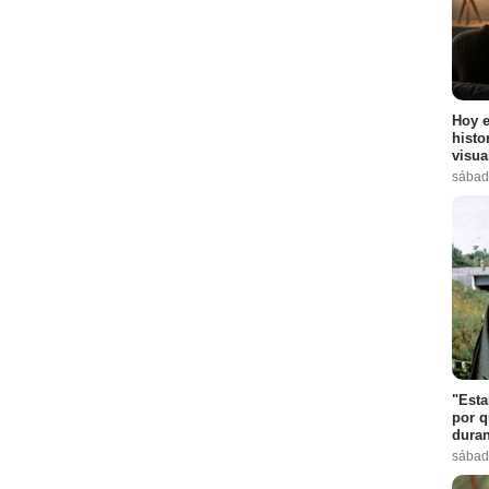
Hoy e
histo
visua
sábad
"Esta
por q
duran
sábad