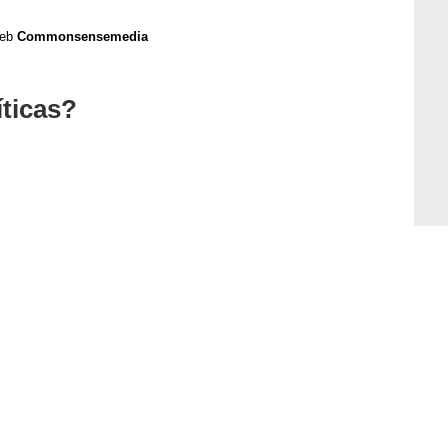
web
Commonsensemedia
íticas?