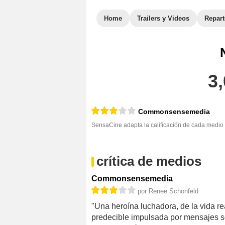
Home
Trailers y Videos
Repar
3,
Commonsensemedia
SensaCine adapta la calificación de cada medio 
crítica de medios
Commonsensemedia
por Renee Schonfeld
"Una heroína luchadora, de la vida r
predecible impulsada por mensajes so