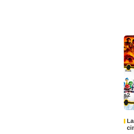
La
ci