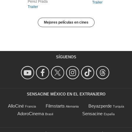
Pérez Prada
Trailer
Trailer
Mejores películas en cines
SÍGUENOS
SENSACINE MÉXICO EN EL EXTRANJERO
AlloCiné
Filmstarts
Beyazperde
Francia
Alemania
Turquía
AdoroCinema
Sensacine
Brasil
España