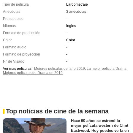
Tipo de película
Largometraje
Anécdotas
3 anécdotas
Presupuesto
-
Idiomas
Inglés
Formato de producción
-
Color
Color
Formato audio
-
Formato de proyección
-
N° de Visado
-
Ver más películas :
Mejores películas del año 2019
,
La mejor película Drama
,
Mejores películas de Drama en 2019
.
Top noticias de cine de la semana
Hace 60 años se estrenó la
mejor película western de Clint
Eastwood. Hoy puedes verla en