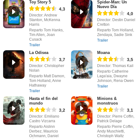
Toy Story 5
Spider-Man: Un
Nuevo Día
4,3
4,0
Director: Andrew
Stanton, McKenna
Director: Destin Daniel
Harris
Cretton
Reparto Tom Hanks,
Reparto Tom Holland,
Tim Allen, Joan
Zendaya, Sadie Sink
Cusack
Trailer
Trailer
La Odisea
Moana
3,7
3,5
Director: Christopher
Director: Thomas Kail
Nolan
Reparto Catherine
Reparto Matt Damon,
Laga'aia, Dwayne
Tom Holland, Anne
Johnson, Rena Owen
Hathaway
Trailer
Trailer
Hasta el fin del
Minions &
mundo
monstruos
3,2
3,1
Director: Emiliano
Director: Pierre Coffin,
Castro Vizcarra
Patrick Delage
Reparto Aislinn
Reparto Pierre Coffin,
Derbez, Mauricio
Andy Muschietti,
Ochmann, Daniel
Christoph Waltz