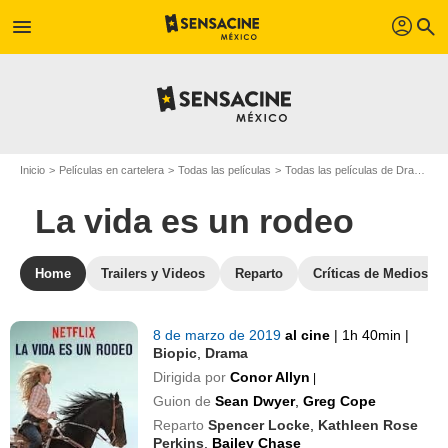
profil
menu
search
Inicio
Películas en cartelera
Todas las películas
Todas las películas de Drama
La vida es un rodeo
Home
Trailers y Videos
Reparto
Críticas de Medios
8 de marzo de 2019
al cine
|
1h 40min
|
Biopic
,
Drama
Dirigida por
Conor Allyn
|
Guion de
Sean Dwyer
,
Greg Cope
Reparto
Spencer Locke
,
Kathleen Rose
Perkins
,
Bailey Chase