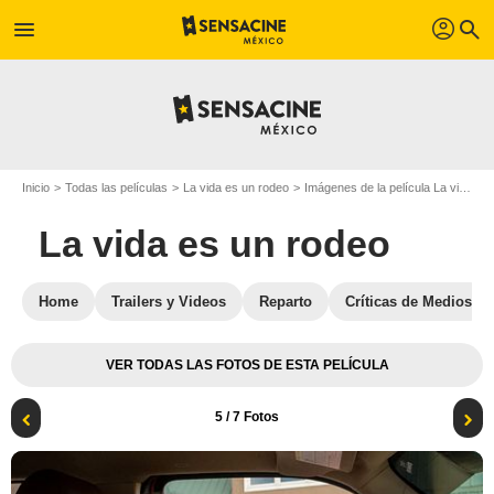
profil
menu
search
Inicio
Todas las películas
La vida es un rodeo
Imágenes de la película La vida es un rodeo
La vida es un rodeo
Home
Trailers y Videos
Reparto
Críticas de Medios
VER TODAS LAS FOTOS DE ESTA PELÍCULA
5
/ 7 Fotos