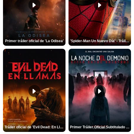
Primer tráiler oficial de 'La Odisea'
'Spider-Man Un Nuevo Día' - Tráiler oficial subtitulado
Tráiler oficial de 'Evil Dead: En Llamas'
Primer Tráiler Oficial Subtitulado de 'La Noche Del Demonio: Están Entre Nosotros'