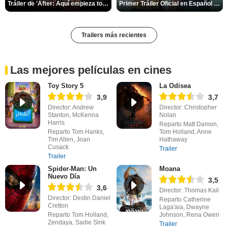
Tráiler de 'After: Aquí empieza todo'
Primer Tráiler Oficial en Español de 'Heartstopper Forever'
Trailers más recientes
Las mejores películas en cines
Toy Story 5
La Odisea
3,9
3,7
Director: Andrew
Director: Christopher
Stanton, McKenna
Nolan
Harris
Reparto Matt Damon,
Reparto Tom Hanks,
Tom Holland, Anne
Tim Allen, Joan
Hathaway
Cusack
Trailer
Trailer
Spider-Man: Un
Moana
Nuevo Día
3,5
3,6
Director: Thomas Kail
Director: Destin Daniel
Reparto Catherine
Cretton
Laga'aia, Dwayne
Reparto Tom Holland,
Johnson, Rena Owen
Zendaya, Sadie Sink
Trailer