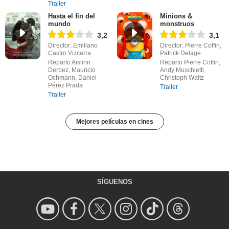
Trailer
Hasta el fin del
Minions &
mundo
monstruos
3,2
3,1
Director: Emiliano
Director: Pierre Coffin,
Castro Vizcarra
Patrick Delage
Reparto Aislinn
Reparto Pierre Coffin,
Derbez, Mauricio
Andy Muschietti,
Ochmann, Daniel
Christoph Waltz
Pérez Prada
Trailer
Trailer
Mejores películas en cines
SÍGUENOS