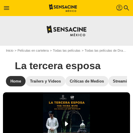
profil
menu
search
Inicio
Películas en cartelera
Todas las películas
Todas las películas de Drama
La tercera esposa
Home
Trailers y Videos
Críticas de Medios
Streaming