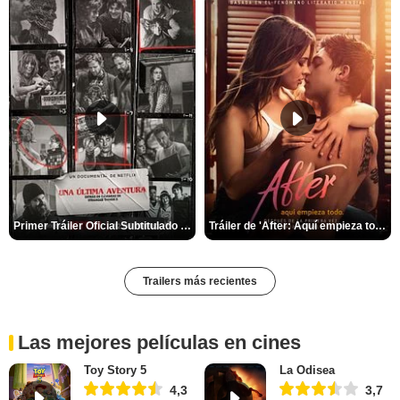
Primer Tráiler Oficial Subtitulado de 'Una última aventura: Detrás de cámaras de Stranger Things 5'
Tráiler de 'After: Aquí empieza todo'
Trailers más recientes
Las mejores películas en cines
Toy Story 5
La Odisea
4,3
3,7