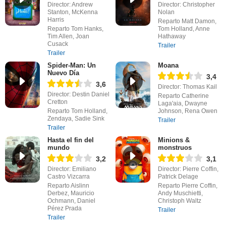
Director: Andrew
Director: Christopher
Stanton, McKenna
Nolan
Harris
Reparto Matt Damon,
Reparto Tom Hanks,
Tom Holland, Anne
Tim Allen, Joan
Hathaway
Cusack
Trailer
Trailer
Spider-Man: Un
Moana
Nuevo Día
3,4
3,6
Director: Thomas Kail
Director: Destin Daniel
Reparto Catherine
Cretton
Laga'aia, Dwayne
Reparto Tom Holland,
Johnson, Rena Owen
Zendaya, Sadie Sink
Trailer
Trailer
Hasta el fin del
Minions &
mundo
monstruos
3,2
3,1
Director: Emiliano
Director: Pierre Coffin,
Castro Vizcarra
Patrick Delage
Reparto Aislinn
Reparto Pierre Coffin,
Derbez, Mauricio
Andy Muschietti,
Ochmann, Daniel
Christoph Waltz
Pérez Prada
Trailer
Trailer