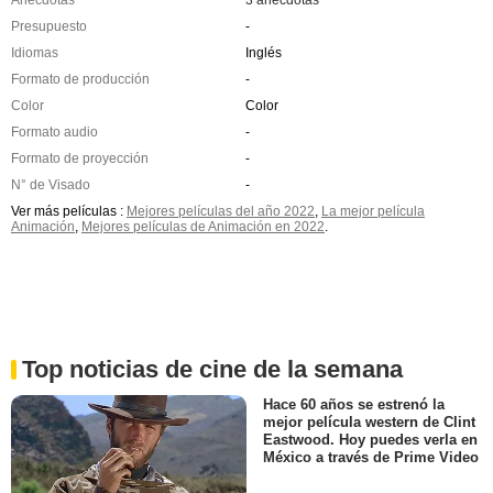
Presupuesto
-
Idiomas
Inglés
Formato de producción
-
Color
Color
Formato audio
-
Formato de proyección
-
N° de Visado
-
Ver más películas :
Mejores películas del año 2022
,
La mejor película
Animación
,
Mejores películas de Animación en 2022
.
Top noticias de cine de la semana
Hace 60 años se estrenó la
mejor película western de Clint
Eastwood. Hoy puedes verla en
México a través de Prime Video