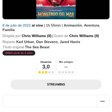
8 de julio de 2022
al cine
|
1h 55min
|
Animación
,
Aventura
,
Familia
Dirigida por
Chris Williams (II)
Guion de
Chris Williams (II)
|
Reparto
Karl Urban
,
Dan Stevens
,
Jared Harris
Título original
The Sea Beast
A partir de 3 años
Usuarios
Mis amigos
3,0
--
STREAMING