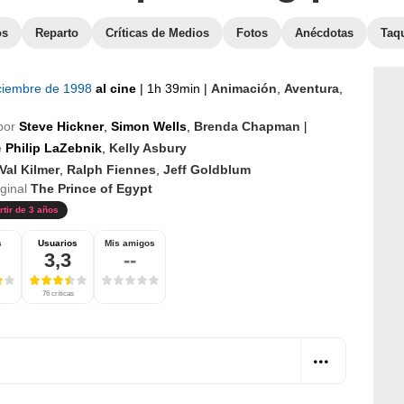
os
Reparto
Críticas de Medios
Fotos
Anécdotas
Taqu
iciembre de 1998
al cine
|
1h 39min
|
Animación
,
Aventura
,
por
Steve Hickner
,
Simon Wells
,
Brenda Chapman
|
e
Philip LaZebnik
,
Kelly Asbury
Val Kilmer
,
Ralph Fiennes
,
Jeff Goldblum
iginal
The Prince of Egypt
rtir de 3 años
s
Usuarios
Mis amigos
3,3
--
76 críticas