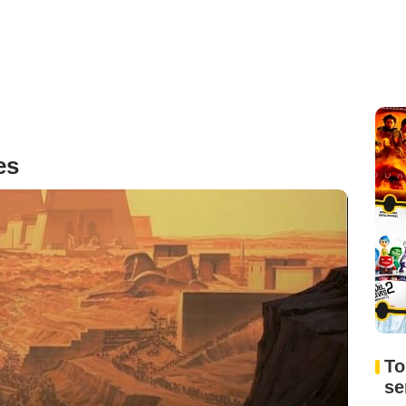
es
To
s