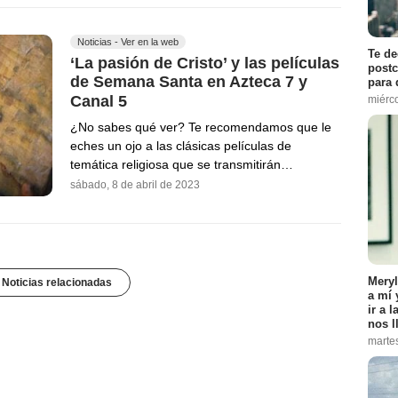
Noticias - Ver en la web
Te de
‘La pasión de Cristo’ y las películas
postc
de Semana Santa en Azteca 7 y
para 
Canal 5
miérco
¿No sabes qué ver? Te recomendamos que le
eches un ojo a las clásicas películas de
temática religiosa que se transmitirán…
sábado, 8 de abril de 2023
Meryl
 Noticias relacionadas
a mí 
ir a 
nos l
marte