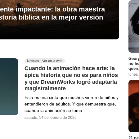
ente impactante: la obra maestra
storia bíblica en la mejor versión
Georg
Noticias - Ver en la web
no h
Cuando la animación hace arte: la
querí
épica historia que no es para niños
lunes
y que DreamWorks logró adaptarla
magistralmente
Esta es una cinta que muchos vieron de niños y
entendieron de adultos. Y que demuestra que,
cuando la animación se toma…
sábado, 14 de febrero de 2026
21 pe