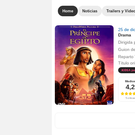
Home
Noticias
Trailers y Vide
25 de d
Drama
Dirigida 
Guion d
Reparto
Título or
A pa
Medio
4,2
5 críticas