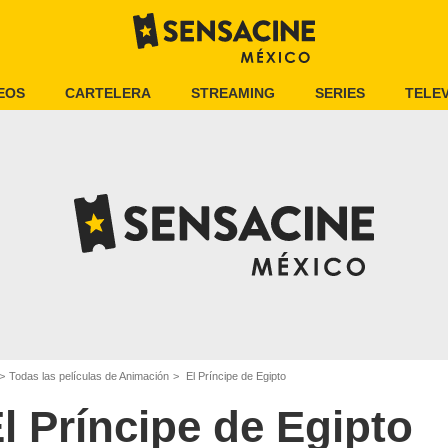
EOS
CARTELERA
STREAMING
SERIES
TELEV
Todas las películas de Animación
El Príncipe de Egipto
l Príncipe de Egipto