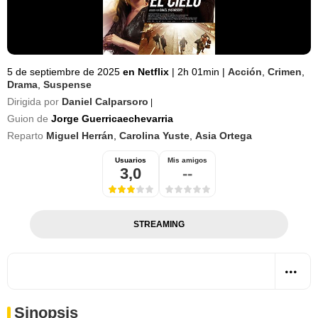
5 de septiembre de 2025
en Netflix
|
2h 01min
|
Acción
,
Crimen
,
Drama
,
Suspense
Dirigida por
Daniel Calparsoro
|
Guion de
Jorge Guerricaechevarria
Reparto
Miguel Herrán
,
Carolina Yuste
,
Asia Ortega
Usuarios
Mis amigos
3,0
--
STREAMING
Sinopsis