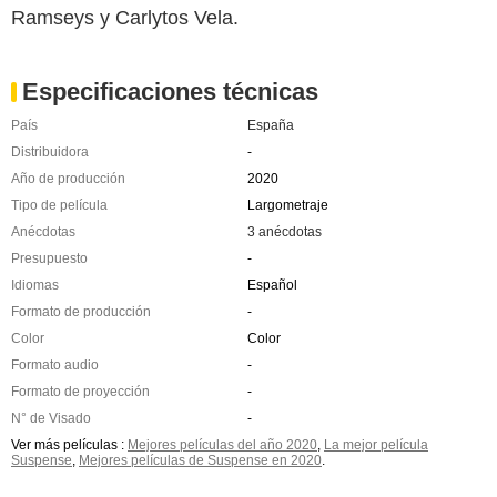
Ramseys y Carlytos Vela.
Especificaciones técnicas
País
España
Distribuidora
-
Año de producción
2020
Tipo de película
Largometraje
Anécdotas
3 anécdotas
Presupuesto
-
Idiomas
Español
Formato de producción
-
Color
Color
Formato audio
-
Formato de proyección
-
N° de Visado
-
Ver más películas :
Mejores películas del año 2020
,
La mejor película
Suspense
,
Mejores películas de Suspense en 2020
.