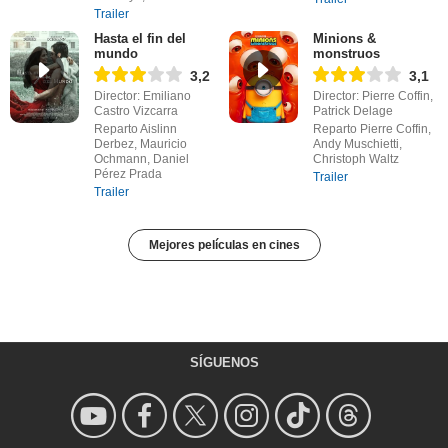
Trailer
Hasta el fin del
Minions &
mundo
monstruos
3,2
3,1
Director: Emiliano
Director: Pierre Coffin,
Castro Vizcarra
Patrick Delage
Reparto Aislinn
Reparto Pierre Coffin,
Derbez, Mauricio
Andy Muschietti,
Ochmann, Daniel
Christoph Waltz
Pérez Prada
Trailer
Trailer
Mejores películas en cines
SÍGUENOS