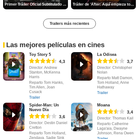
Primer Tráiler Oficial Subtitulado de 'Una última aventura: Detrás de cámaras de Stranger Things 5'
Tráiler de 'After: Aquí empieza todo'
Trailers más recientes
Las mejores películas en cines
Toy Story 5
La Odisea
4,3
3,7
Director: Andrew
Director: Christopher
Stanton, McKenna
Nolan
Harris
Reparto Matt Damon,
Reparto Tom Hanks,
Tom Holland, Anne
Tim Allen, Joan
Hathaway
Cusack
Trailer
Trailer
Spider-Man: Un
Moana
Nuevo Día
3,4
3,6
Director: Thomas Kail
Director: Destin Daniel
Reparto Catherine
Cretton
Laga'aia, Dwayne
Reparto Tom Holland,
Johnson, Rena Owen
Zendaya, Sadie Sink
Trailer