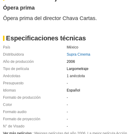
Ópera prima
Ópera prima del director Chava Cartas.
Especificaciones técnicas
País
México
Distribuidora
Supra Cinema
Año de producción
2006
Tipo de película
Largometraje
Anécdotas
1 anécdota
Presupuesto
-
Idiomas
Español
Formato de producción
-
Color
-
Formato audio
-
Formato de proyección
-
N° de Visado
-
Ver más películas :
Mejores películas del año 2006
,
La mejor película Acción
,