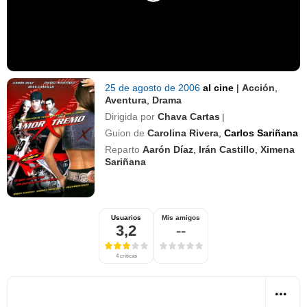
25 de agosto de 2006
al cine
|
Acción
,
Aventura
,
Drama
Dirigida por
Chava Cartas
|
Guion de
Carolina Rivera
,
Carlos Sariñana
Reparto
Aarón Díaz
,
Irán Castillo
,
Ximena
Sariñana
Usuarios
Mis amigos
3,2
--
4 críticas