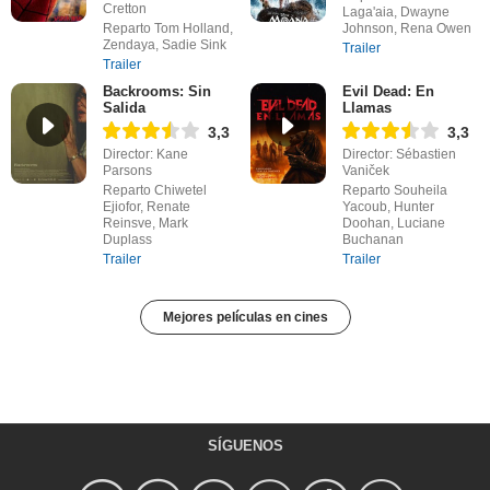
Cretton
Laga'aia, Dwayne
Reparto Tom Holland,
Johnson, Rena Owen
Zendaya, Sadie Sink
Trailer
Trailer
Backrooms: Sin
Evil Dead: En
Salida
Llamas
3,3
3,3
Director: Kane
Director: Sébastien
Parsons
Vaniček
Reparto Chiwetel
Reparto Souheila
Ejiofor, Renate
Yacoub, Hunter
Reinsve, Mark
Doohan, Luciane
Duplass
Buchanan
Trailer
Trailer
Mejores películas en cines
SÍGUENOS