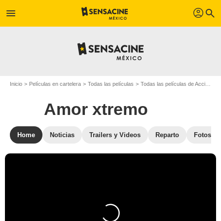
profil
menu
search
Inicio
Películas en cartelera
Todas las películas
Todas las películas de Acción
A
Amor xtremo
Home
Noticias
Trailers y Videos
Reparto
Fotos