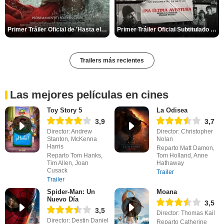
Primer Tráiler Oficial de 'Hasta el fin del mundo'
Primer Tráiler Oficial Subtitulado de 'Una última aventura: Detrás de cámaras de Stranger Things 5'
Trailers más recientes
Las mejores películas en cines
Toy Story 5
La Odisea
3,9
3,7
Director: Andrew
Director: Christopher
Stanton, McKenna
Nolan
Harris
Reparto Matt Damon,
Reparto Tom Hanks,
Tom Holland, Anne
Tim Allen, Joan
Hathaway
Cusack
Trailer
Trailer
Spider-Man: Un
Moana
Nuevo Día
3,5
3,5
Director: Thomas Kail
Director: Destin Daniel
Reparto Catherine