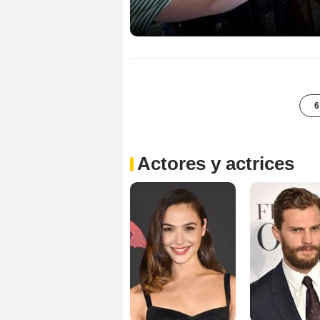
6
Actores y actrices