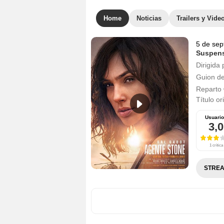
Home
Noticias
Trailers y Vide
5 de sep
Suspen
Dirigida 
Guion d
Reparto
Título or
Usuari
3,0
1 crítica
STREA