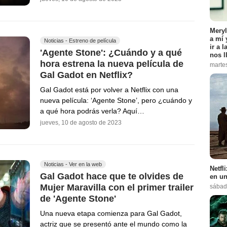
Meryl
a mí 
Noticias - Estreno de película
ir a 
'Agente Stone': ¿Cuándo y a qué
nos l
hora estrena la nueva película de
marte
Gal Gadot en Netflix?
Gal Gadot está por volver a Netflix con una
nueva película: ‘Agente Stone’, pero ¿cuándo y
a qué hora podrás verla? Aquí…
jueves, 10 de agosto de 2023
Noticias - Ver en la web
Netfl
Gal Gadot hace que te olvides de
en un
Mujer Maravilla con el primer trailer
sábad
de 'Agente Stone'
Una nueva etapa comienza para Gal Gadot,
actriz que se presentó ante el mundo como la