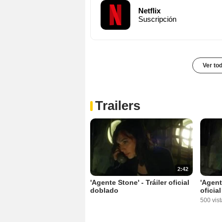
Netflix
Suscripción
Ver to
Trailers
2:42
'Agente Stone' - Tráiler oficial
'Agent
doblado
oficia
500 vist