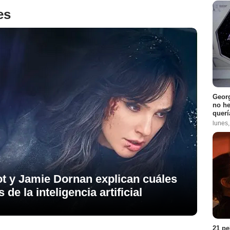
es
Georg
no h
querí
lunes
ot y Jamie Dornan explican cuáles
de la inteligencia artificial
21 pe