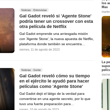
los a
Max
Noticias - Entrevistas
marte
Gal Gadot reveló si 'Agente Stone'
podría tener un crossover con esta
otra película de Netflix
Gal Gadot emprende una arriesgada misión
con 'Agente Stone', la nueva apuesta de Netflix,
plataforma donde también se encuentra…
viernes, 11 de agosto de 2023
La pe
supon
pelíc
Noticias - Gente
vierne
Gal Gadot reveló cómo su tiempo
en el ejército le ayudó para hacer
películas como 'Agente Stone'
Gal Gadot dejó el látigo de la verdad para
convertirse en una agente secreto, por lo que
tuvo una fuerte preparación para…
jueves, 10 de agosto de 2023