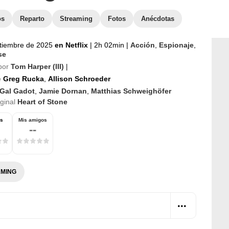
os
Reparto
Streaming
Fotos
Anécdotas
tiembre de 2025
en Netflix
|
2h 02min
|
Acción
,
Espionaje
,
se
por
Tom Harper (III)
|
e
Greg Rucka
,
Allison Schroeder
Gal Gadot
,
Jamie Dornan
,
Matthias Schweighöfer
iginal
Heart of Stone
os
Mis amigos
--
MING