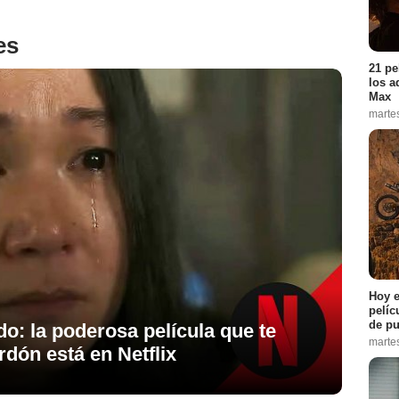
es
21 pe
los a
Max
marte
Hoy e
pelíc
de pu
do: la poderosa película que te
marte
rdón está en Netflix