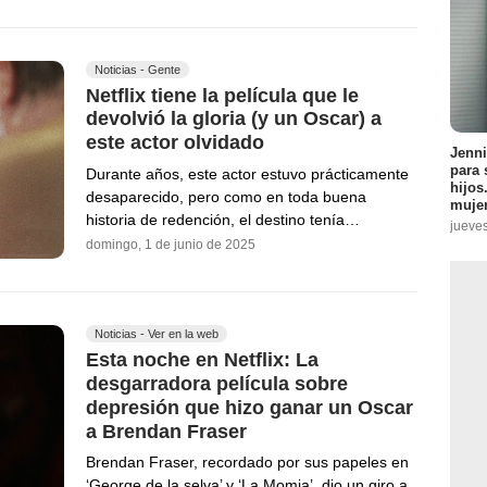
Noticias - Gente
Netflix tiene la película que le
devolvió la gloria (y un Oscar) a
este actor olvidado
Jenni
para 
Durante años, este actor estuvo prácticamente
hijos
desaparecido, pero como en toda buena
muje
historia de redención, el destino tenía…
jueve
domingo, 1 de junio de 2025
Noticias - Ver en la web
Esta noche en Netflix: La
desgarradora película sobre
depresión que hizo ganar un Oscar
a Brendan Fraser
Brendan Fraser, recordado por sus papeles en
‘George de la selva’ y ‘La Momia’, dio un giro a