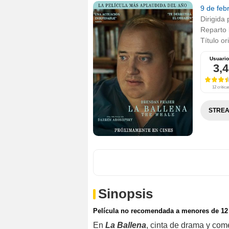
9 de feb
Dirigida 
Reparto
Título or
Usuari
3,4
12 crítica
STREA
Sinopsis
Película no recomendada a menores de 12
En
La Ballena
, cinta de drama y com