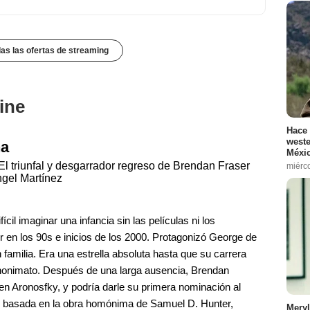
das las ofertas de streaming
ine
Hace 
weste
na
Méxic
El triunfal y desgarrador regreso de Brendan Fraser
miérc
ngel Martínez
ícil imaginar una infancia sin las películas ni los
 en los 90s e inicios de los 2000. Protagonizó George de
 familia. Era una estrella absoluta hasta que su carrera
el anonimato. Después de una larga ausencia, Brendan
en Aronosfky, y podría darle su primera nominación al
e, basada en la obra homónima de Samuel D. Hunter,
Meryl