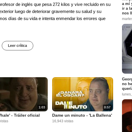
a mí 
 profesor de inglés que pesa 272 kilos y vive recluido en su
ir a 
terior luego de deteriorar gravemente su salud y su
nos l
ltimos días de su vida e intenta enmendar los errores que
marte
Leer crítica
Georg
no h
querí
lunes
1:03
0:57
ale' - Tráiler oficial
Dame un minuto - 'La Ballena'
istas
16,943 vistas