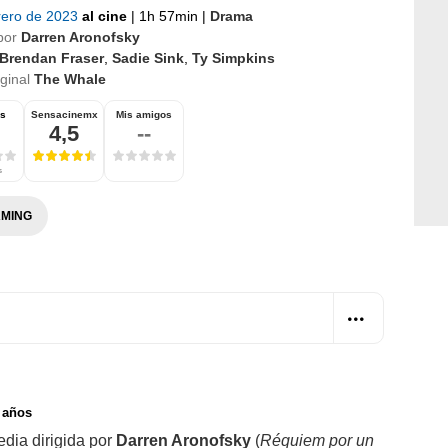
rero de 2023
al cine
|
1h 57min
|
Drama
por
Darren Aronofsky
Brendan Fraser
,
Sadie Sink
,
Ty Simpkins
iginal
The Whale
os
Sensacinemx
Mis amigos
4,5
--
s
MING
 años
edia dirigida por
Darren Aronofsky
(
Réquiem por un