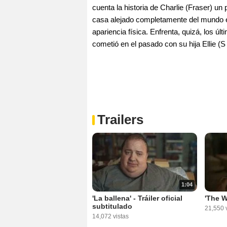
cuenta la historia de Charlie (Fraser) un
casa alejado completamente del mundo ex
apariencia física. Enfrenta, quizá, los ú
cometió en el pasado con su hija Ellie (S
Trailers
1:04
'La ballena' - Tráiler oficial
'The Wh
subtitulado
21,550 v
14,072 vistas