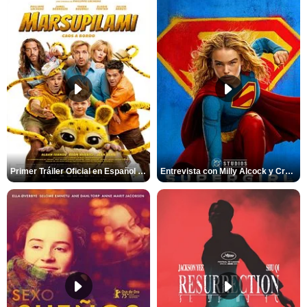
Primer Tráiler Oficial en Español de 'Marsupilami: Caos a Bordo'
Entrevista con Milly Alcock y Craig Gillespie por 'Supergirl'