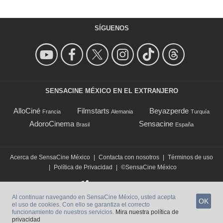
SÍGUENOS
SENSACINE MÉXICO EN EL EXTRANJERO
AlloCiné
Filmstarts
Beyazperde
Francia
Alemania
Turquía
AdoroCinema
Sensacine
Brasil
España
Acerca de SensaCine México
|
Contacta con nosotros
|
Términos de uso
|
Política de Privacidad
|
©SensaCine México
Al continuar navegando en SensaCine México, usted acepta
OK
el uso de cookies. Con ello se garantiza el correcto
funcionamiento de nuestros servicios.
Mira nuestra política de
privacidad