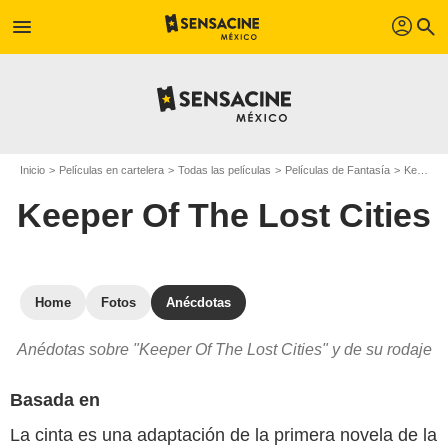
profil
menu
search
Inicio
Películas en cartelera
Todas las películas
Películas de Fantasía
Keeper Of The Lost Cities
Keeper Of The Lost Cities
Home
Fotos
Anécdotas
Anédotas sobre "Keeper Of The Lost Cities" y de su rodaje
Basada en
La cinta es una adaptación de la primera novela de la