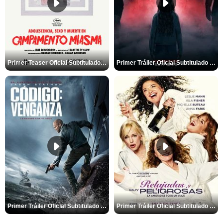
Primer Teaser Oficial Subtitulado de 'Adolescencia, Sexo y Muerte en Campamento Miasma'
Primer Tráiler Oficial Subtitulado de 'La Noche Del Demonio: Están Entre Nosotros'
Primer Tráiler Oficial Subtitulado de 'Código: Venganza'
Primer Tráiler Oficial Subtitulado de 'Relajadas y Muy Peligrosas'