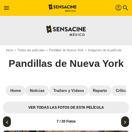
profil
menu
search
Inicio
Todas las películas
Pandillas de Nueva York
Imágenes de la película Pandillas de Nueva York
Pandillas de Nueva York
Home
Noticias
Trailers y Videos
Reparto
Críticas
VER TODAS LAS FOTOS DE ESTA PELÍCULA
7
/ 30 Fotos