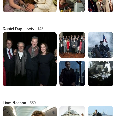
Daniel Day-Lewis
- 142
Liam Neeson
- 389