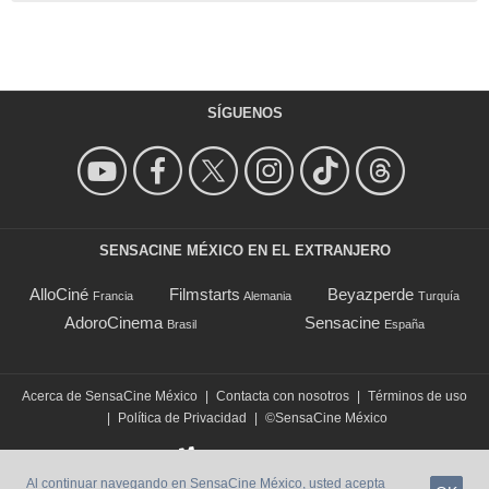
SÍGUENOS
SENSACINE MÉXICO EN EL EXTRANJERO
AlloCiné
Filmstarts
Beyazperde
Francia
Alemania
Turquía
AdoroCinema
Sensacine
Brasil
España
Acerca de SensaCine México
|
Contacta con nosotros
|
Términos de uso
|
Política de Privacidad
|
©SensaCine México
Al continuar navegando en SensaCine México, usted acepta