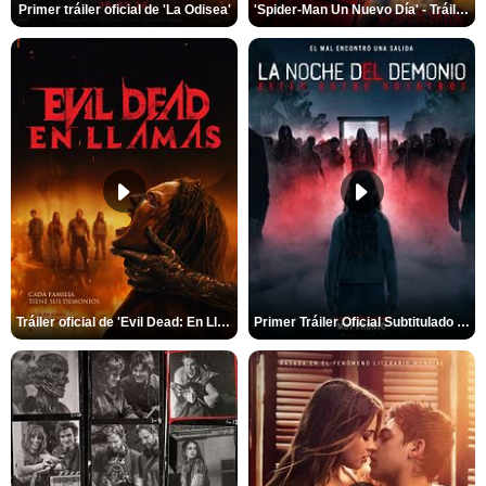
Primer tráiler oficial de 'La Odisea'
'Spider-Man Un Nuevo Día' - Tráiler oficial subtitulado
Tráiler oficial de 'Evil Dead: En Llamas'
Primer Tráiler Oficial Subtitulado de 'La Noche Del Demonio: Están Entre Nosotros'