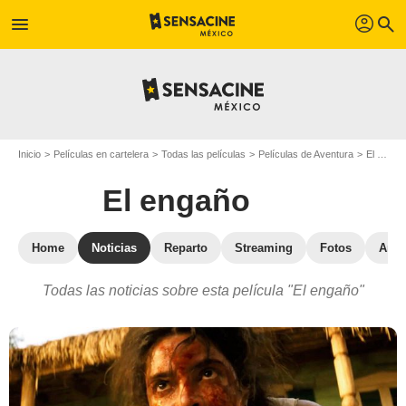
profil
menu
search
Inicio
Películas en cartelera
Todas las películas
Películas de Aventura
El engaño
El engaño
Home
Noticias
Reparto
Streaming
Fotos
Anéc
Todas las noticias sobre esta película "El engaño"