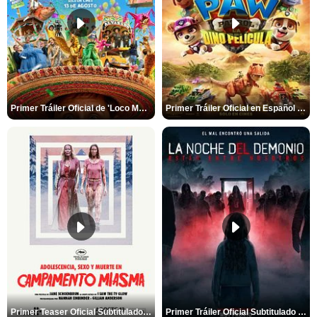
Primer Tráiler Oficial de 'Loco México Mágico'
Primer Tráiler Oficial en Español de 'PAW Patrol La Dino Película'
Primer Teaser Oficial Subtitulado de 'Adolescencia, Sexo y Muerte en Campamento Miasma'
Primer Tráiler Oficial Subtitulado de 'La Noche Del Demonio: Están Entre Nosotros'