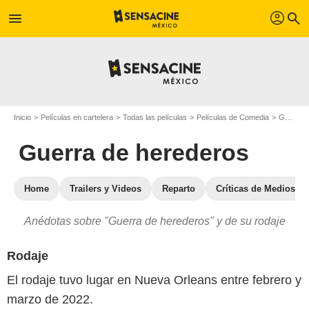
profil
menu
search
Inicio
Películas en cartelera
Todas las películas
Películas de Comedia
Guerra de herederos
Guerra de herederos
Home
Trailers y Videos
Reparto
Críticas de Medios
Anédotas sobre "Guerra de herederos" y de su rodaje
Rodaje
El rodaje tuvo lugar en Nueva Orleans entre febrero y
marzo de 2022.