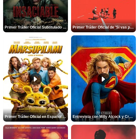
Primer Tráiler Oficial Subtitulado de 'Insaciable'
Primer Tráiler Oficial de 'Si vas para Chile'
Primer Tráiler Oficial en Español de 'Marsupilami: Caos a Bordo'
Entrevista con Milly Alcock y Craig Gillespie por 'Supergirl'