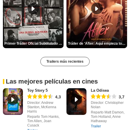
Primer Tráiler Oficial Subtitulado de 'Una última aventura: Detrás de cámaras de Stranger Things 5'
Tráiler de 'After: Aquí empieza todo'
Trailers más recientes
Las mejores películas en cines
Toy Story 5
La Odisea
4,3
3,7
Director: Andrew
Director: Christopher
Stanton, McKenna
Nolan
Harris
Reparto Matt Damon,
Reparto Tom Hanks,
Tom Holland, Anne
Tim Allen, Joan
Hathaway
Cusack
Trailer