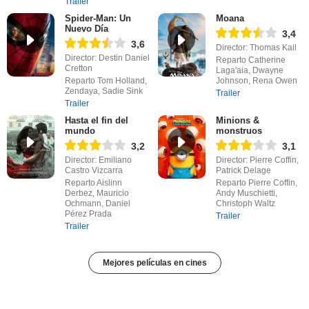
Trailer
Spider-Man: Un
Moana
Nuevo Día
3,4
3,6
Director: Thomas Kail
Director: Destin Daniel
Reparto Catherine
Cretton
Laga'aia, Dwayne
Reparto Tom Holland,
Johnson, Rena Owen
Zendaya, Sadie Sink
Trailer
Trailer
Hasta el fin del
Minions &
mundo
monstruos
3,2
3,1
Director: Emiliano
Director: Pierre Coffin,
Castro Vizcarra
Patrick Delage
Reparto Aislinn
Reparto Pierre Coffin,
Derbez, Mauricio
Andy Muschietti,
Ochmann, Daniel
Christoph Waltz
Pérez Prada
Trailer
Trailer
Mejores películas en cines