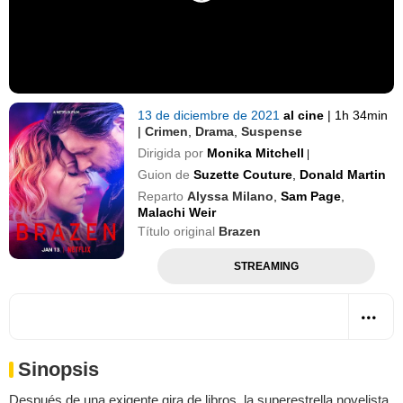
13 de diciembre de 2021
al cine
|
1h 34min
|
Crimen
,
Drama
,
Suspense
Dirigida por
Monika Mitchell
|
Guion de
Suzette Couture
,
Donald Martin
Reparto
Alyssa Milano
,
Sam Page
,
Malachi Weir
Título original
Brazen
STREAMING
Sinopsis
Después de una exigente gira de libros, la superestrella novelista