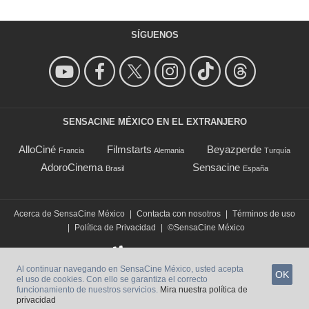
SÍGUENOS
SENSACINE MÉXICO EN EL EXTRANJERO
AlloCiné
Filmstarts
Beyazperde
Francia
Alemania
Turquía
AdoroCinema
Sensacine
Brasil
España
Acerca de SensaCine México
|
Contacta con nosotros
|
Términos de uso
|
Política de Privacidad
|
©SensaCine México
Al continuar navegando en SensaCine México, usted acepta
OK
el uso de cookies. Con ello se garantiza el correcto
funcionamiento de nuestros servicios.
Mira nuestra política de
privacidad