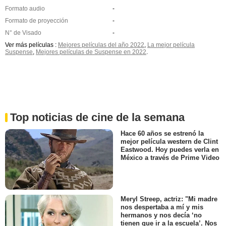
Formato audio
-
Formato de proyección
-
N° de Visado
-
Ver más películas :
Mejores películas del año 2022
,
La mejor película
Suspense
,
Mejores películas de Suspense en 2022
.
Top noticias de cine de la semana
Hace 60 años se estrenó la
mejor película western de Clint
Eastwood. Hoy puedes verla en
México a través de Prime Video
Meryl Streep, actriz: "Mi madre
nos despertaba a mí y mis
hermanos y nos decía ‘no
tienen que ir a la escuela’. Nos