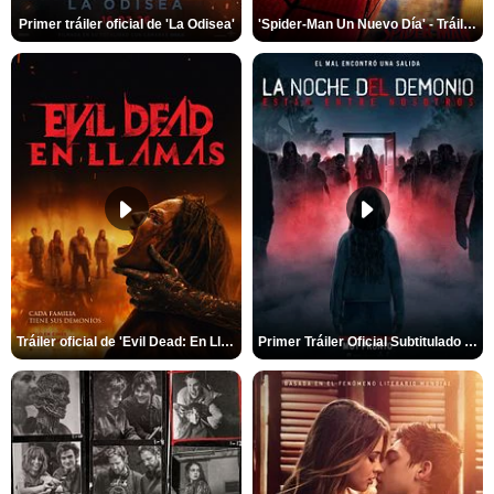
Primer tráiler oficial de 'La Odisea'
'Spider-Man Un Nuevo Día' - Tráiler oficial subtitulado
Tráiler oficial de 'Evil Dead: En Llamas'
Primer Tráiler Oficial Subtitulado de 'La Noche Del Demonio: Están Entre Nosotros'