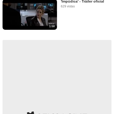
'Impúdica' - Tráiler oficial
629 vistas
1:58