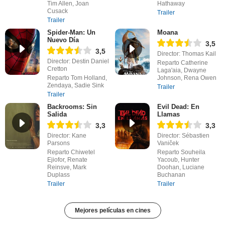
Tim Allen, Joan
Hathaway
Cusack
Trailer
Trailer
Spider-Man: Un
Moana
Nuevo Día
3,5
3,5
Director: Thomas Kail
Director: Destin Daniel
Reparto Catherine
Cretton
Laga'aia, Dwayne
Reparto Tom Holland,
Johnson, Rena Owen
Zendaya, Sadie Sink
Trailer
Trailer
Backrooms: Sin
Evil Dead: En
Salida
Llamas
3,3
3,3
Director: Kane
Director: Sébastien
Parsons
Vaniček
Reparto Chiwetel
Reparto Souheila
Ejiofor, Renate
Yacoub, Hunter
Reinsve, Mark
Doohan, Luciane
Duplass
Buchanan
Trailer
Trailer
Mejores películas en cines