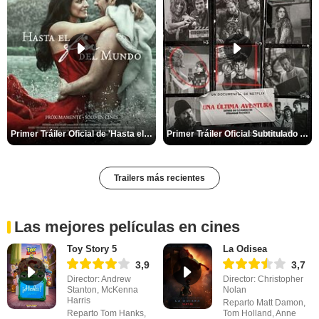
Primer Tráiler Oficial de 'Hasta el fin del mundo'
Primer Tráiler Oficial Subtitulado de 'Una última aventura: Detrás de cámaras de Stranger Things 5'
Trailers más recientes
Las mejores películas en cines
Toy Story 5
La Odisea
3,9
3,7
Director: Andrew
Director: Christopher
Stanton, McKenna
Nolan
Harris
Reparto Matt Damon,
Reparto Tom Hanks,
Tom Holland, Anne