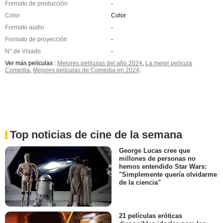
Formato de producción
-
Color
Color
Formato audio
-
Formato de proyección
-
N° de Visado
-
Ver más películas :
Mejores películas del año 2024
,
La mejor película
Comedia
,
Mejores películas de Comedia en 2024
.
Top noticias de cine de la semana
George Lucas cree que
millones de personas no
hemos entendido Star Wars:
"Simplemente quería olvidarme
de la ciencia"
21 películas eróticas