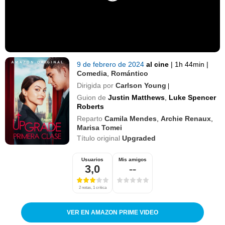
9 de febrero de 2024
al cine
|
1h 44min
|
Comedia
,
Romántico
Dirigida por
Carlson Young
|
Guion de
Justin Matthews
,
Luke Spencer
Roberts
Reparto
Camila Mendes
,
Archie Renaux
,
Marisa Tomei
Título original
Upgraded
Usuarios
Mis amigos
3,0
--
2 notas, 1 crítica
VER EN AMAZON PRIME VIDEO