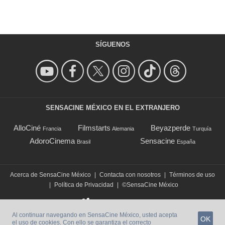
SÍGUENOS
SENSACINE MÉXICO EN EL EXTRANJERO
AlloCiné
Filmstarts
Beyazperde
Francia
Alemania
Turquía
AdoroCinema
Sensacine
Brasil
España
Acerca de SensaCine México
|
Contacta con nosotros
|
Términos de uso
|
Política de Privacidad
|
©SensaCine México
Al continuar navegando en SensaCine México, usted acepta
OK
el uso de cookies. Con ello se garantiza el correcto