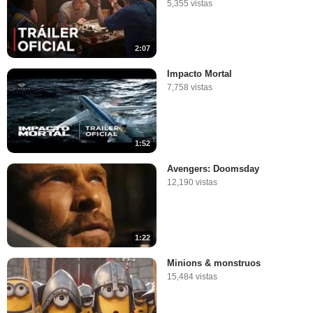
5,355 vistas
2:07
Impacto Mortal
7,758 vistas
1:52
Avengers: Doomsday
12,190 vistas
1:22
Minions & monstruos
15,484 vistas