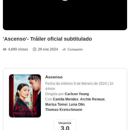
'Ascenso'- Tráiler oficial subtitulado
4,890 vistas
29 ene 2024
Comparte
Ascenso
Fecha de estreno
9 de febrero de 2024
|
1h
44min
Dirigida por
Carlson Young
Con
Camila Mendes
,
Archie Renaux
,
Marisa Tomei
,
Lena Olin
,
Thomas Kretschmann
Usuarios
3,0