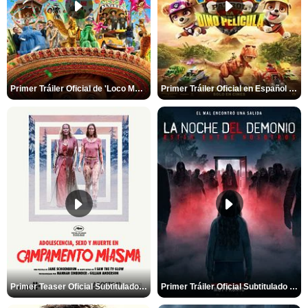
Primer Tráiler Oficial de 'Loco México Mágico'
Primer Tráiler Oficial en Español de 'PAW Patrol La Dino Película'
Primer Teaser Oficial Subtitulado de 'Adolescencia, Sexo y Muerte en Campamento Miasma'
Primer Tráiler Oficial Subtitulado de 'La Noche Del Demonio: Están Entre Nosotros'