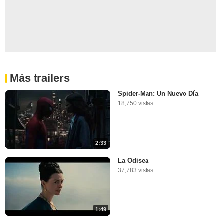
Más trailers
Spider-Man: Un Nuevo Día
18,750 vistas
2:33
La Odisea
37,783 vistas
1:49