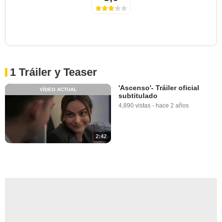
1 Tráiler y Teaser
'Ascenso'- Tráiler oficial
VÍDEO ACTUAL
subtitulado
4,890 vistas
-
hace 2 años
2:42