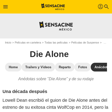
profil
menu
search
Inicio
Películas en cartelera
Todas las películas
Películas de Suspense
Die Alo
Die Alone
Home
Trailers y Videos
Reparto
Fotos
Anécdotas
Anédotas sobre "Die Alone" y de su rodaje
Una década después
Lowell Dean escribió el guion de Die Alone antes del
estreno de su exitosa cinta WolfCop en 2014, pero la