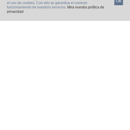
OK
el uso de cookies. Con ello se garantiza el correcto
funcionamiento de nuestros servicios.
Mira nuestra política de
privacidad