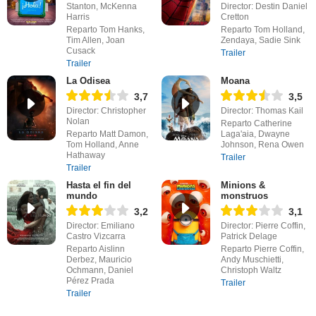
Stanton, McKenna
Director: Destin Daniel
Harris
Cretton
Reparto Tom Hanks,
Reparto Tom Holland,
Tim Allen, Joan
Zendaya, Sadie Sink
Cusack
Trailer
Trailer
La Odisea
Moana
3,7
3,5
Director: Christopher
Director: Thomas Kail
Nolan
Reparto Catherine
Reparto Matt Damon,
Laga'aia, Dwayne
Tom Holland, Anne
Johnson, Rena Owen
Hathaway
Trailer
Trailer
Hasta el fin del
Minions &
mundo
monstruos
3,2
3,1
Director: Emiliano
Director: Pierre Coffin,
Castro Vizcarra
Patrick Delage
Reparto Aislinn
Reparto Pierre Coffin,
Derbez, Mauricio
Andy Muschietti,
Ochmann, Daniel
Christoph Waltz
Pérez Prada
Trailer
Trailer