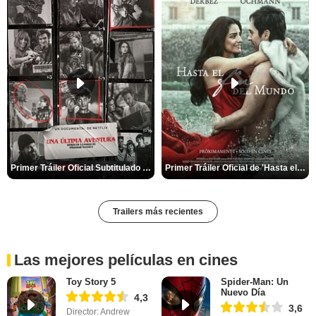
Primer Tráiler Oficial Subtitulado de 'Una última aventura: Detrás de cámaras de Stranger Things 5'
Primer Tráiler Oficial de 'Hasta el fin del mundo'
Trailers más recientes
Las mejores películas en cines
Toy Story 5
Spider-Man: Un
Nuevo Día
4,3
3,6
Director: Andrew