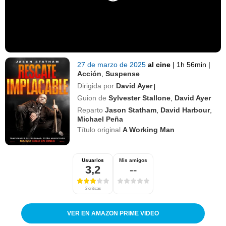
27 de marzo de 2025
al cine
|
1h 56min
|
Acción
,
Suspense
Dirigida por
David Ayer
|
Guion de
Sylvester Stallone
,
David Ayer
Reparto
Jason Statham
,
David Harbour
,
Michael Peña
Título original
A Working Man
Usuarios
Mis amigos
3,2
--
2 críticas
VER EN AMAZON PRIME VIDEO