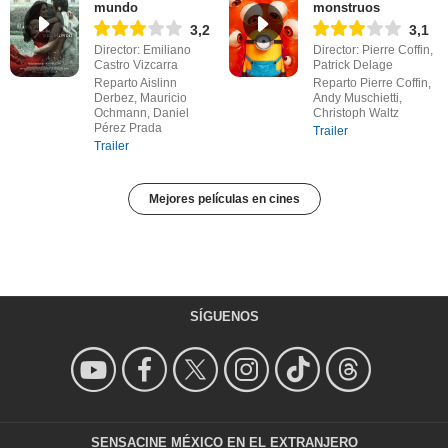
mundo
monstruos
3,2
3,1
Director: Emiliano
Director: Pierre Coffin,
Castro Vizcarra
Patrick Delage
Reparto Aislinn
Reparto Pierre Coffin,
Derbez, Mauricio
Andy Muschietti,
Ochmann, Daniel
Christoph Waltz
Pérez Prada
Trailer
Trailer
Mejores películas en cines
SÍGUENOS
SENSACINE MÉXICO EN EL EXTRANJERO