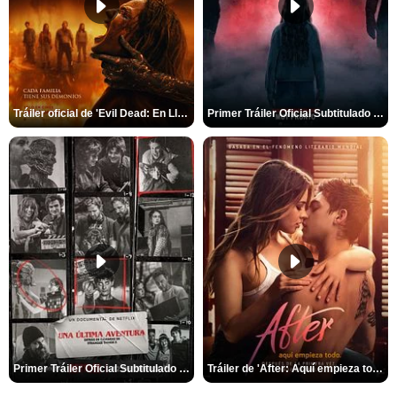
Tráiler oficial de 'Evil Dead: En Llamas'
Primer Tráiler Oficial Subtitulado de 'La Noche Del Demonio: Están Entre Nosotros'
Primer Tráiler Oficial Subtitulado de 'Una última aventura: Detrás de cámaras de Stranger Things 5'
Tráiler de 'After: Aquí empieza todo'