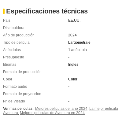
Especificaciones técnicas
País
EE.UU.
Distribuidora
-
Año de producción
2024
Tipo de película
Largometraje
Anécdotas
1 anécdota
Presupuesto
-
Idiomas
Inglés
Formato de producción
-
Color
Color
Formato audio
-
Formato de proyección
-
N° de Visado
-
Ver más películas :
Mejores películas del año 2024
,
La mejor película
Aventura
,
Mejores películas de Aventura en 2024
.