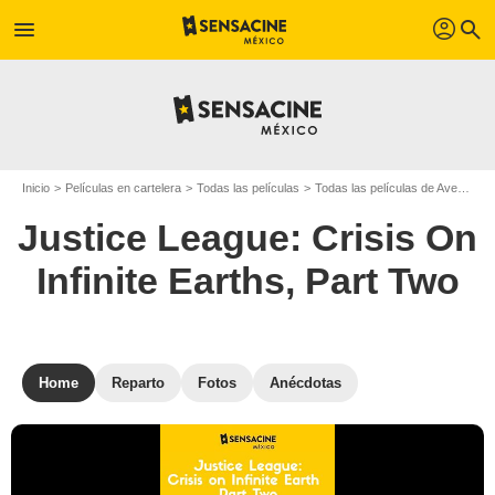
profil
menu
search
Inicio
Películas en cartelera
Todas las películas
Todas las películas de Aventura
Justice League: Crisis On
Infinite Earths, Part Two
Home
Reparto
Fotos
Anécdotas