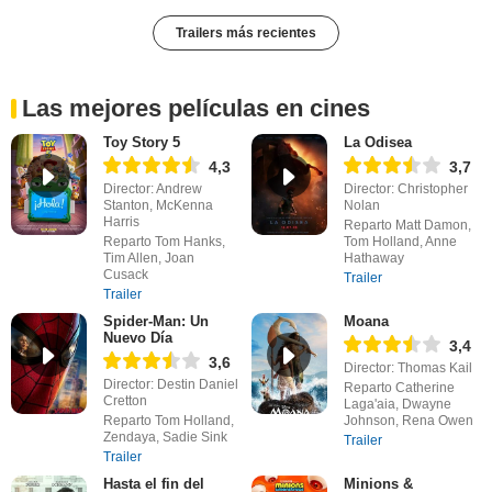
Trailers más recientes
Las mejores películas en cines
Toy Story 5
La Odisea
4,3
3,7
Director: Andrew
Director: Christopher
Stanton, McKenna
Nolan
Harris
Reparto Matt Damon,
Reparto Tom Hanks,
Tom Holland, Anne
Tim Allen, Joan
Hathaway
Cusack
Trailer
Trailer
Spider-Man: Un
Moana
Nuevo Día
3,4
3,6
Director: Thomas Kail
Director: Destin Daniel
Reparto Catherine
Cretton
Laga'aia, Dwayne
Reparto Tom Holland,
Johnson, Rena Owen
Zendaya, Sadie Sink
Trailer
Trailer
Hasta el fin del
Minions &