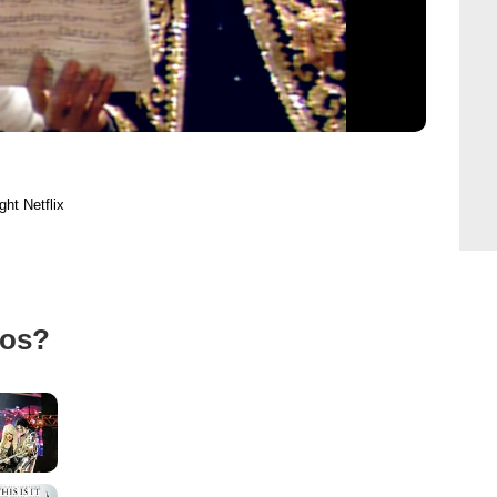
ght Netflix
tos?