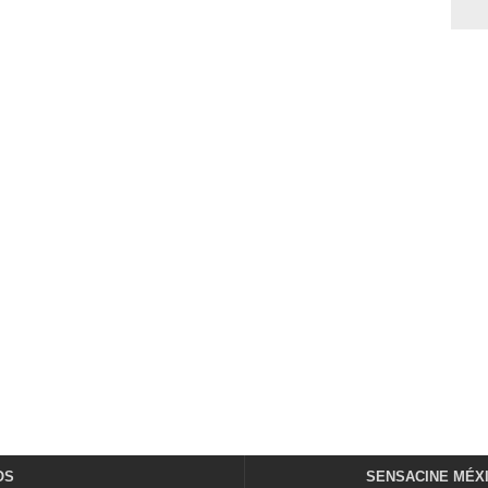
OS
SENSACINE MÉX