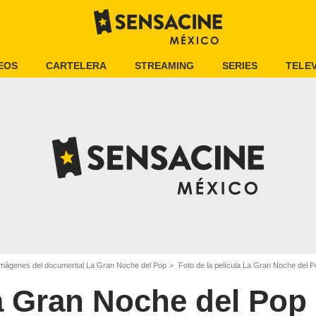
EOS
CARTELERA
STREAMING
SERIES
TELEV
Imágenes del documental La Gran Noche del Pop
Foto de la película La Gran Noche del P
 Gran Noche del Pop