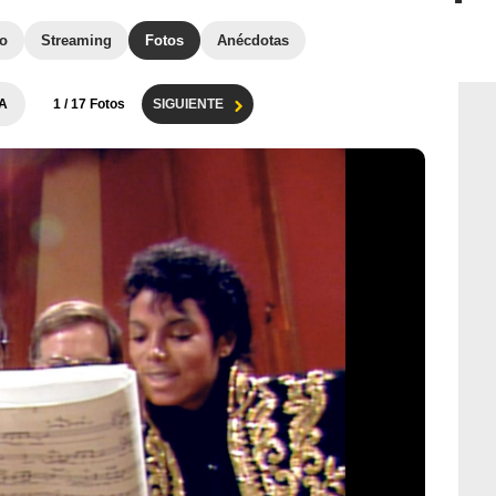
to
Streaming
Fotos
Anécdotas
A
1
/ 17 Fotos
SIGUIENTE