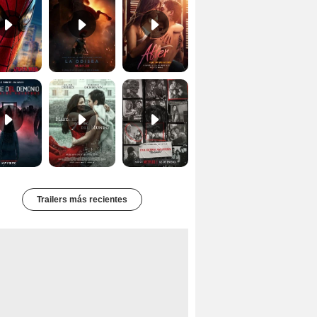
Primer Tráiler Oficial Subtitulado de 'La Noche Del Demonio: Están Entre Nosotros'
Primer Tráiler Oficial de 'Hasta el fin del mundo'
Primer Tráiler Oficial Subtitulado de 'Una última aventura: Detrás de cámaras de Stranger Things 5'
Trailers más recientes