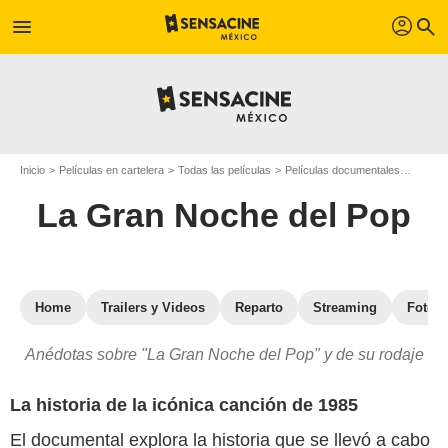
profil
menu
search
Inicio
Películas en cartelera
Todas las películas
Películas documentales
La Gra
La Gran Noche del Pop
Home
Trailers y Videos
Reparto
Streaming
Fotos
Anédotas sobre "La Gran Noche del Pop" y de su rodaje
La historia de la icónica canción de 1985
El documental explora la historia que se llevó a cabo