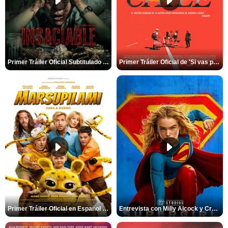
Primer Tráiler Oficial Subtitulado de 'Insaciable'
Primer Tráiler Oficial de 'Si vas para Chile'
Primer Tráiler Oficial en Español de 'Marsupilami: Caos a Bordo'
Entrevista con Milly Alcock y Craig Gillespie por 'Supergirl'