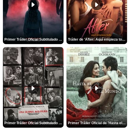
Primer Tráiler Oficial Subtitulado de 'La Noche Del Demonio: Están Entre Nosotros'
Tráiler de 'After: Aquí empieza todo'
Primer Tráiler Oficial Subtitulado de 'Una última aventura: Detrás de cámaras de Stranger Things 5'
Primer Tráiler Oficial de 'Hasta el fin del mundo'