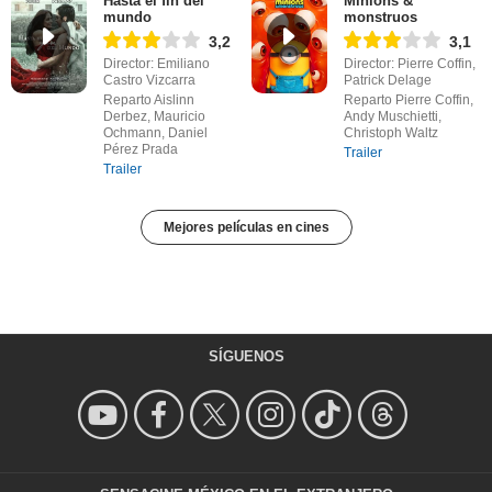
Hasta el fin del
Minions &
mundo
monstruos
3,2
3,1
Director: Emiliano
Director: Pierre Coffin,
Castro Vizcarra
Patrick Delage
Reparto Aislinn
Reparto Pierre Coffin,
Derbez, Mauricio
Andy Muschietti,
Ochmann, Daniel
Christoph Waltz
Pérez Prada
Trailer
Trailer
Mejores películas en cines
SÍGUENOS