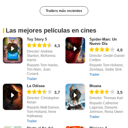
Trailers más recientes
Las mejores películas en cines
Toy Story 5
Spider-Man: Un
Nuevo Día
4,3
4,0
Director: Andrew
Stanton, McKenna
Director: Destin Daniel
Harris
Cretton
Reparto Tom Hanks,
Reparto Tom Holland,
Tim Allen, Joan
Zendaya, Sadie Sink
Cusack
Trailer
Trailer
La Odisea
Moana
3,7
3,5
Director: Christopher
Director: Thomas Kail
Nolan
Reparto Catherine
Reparto Matt Damon,
Laga'aia, Dwayne
Tom Holland, Anne
Johnson, Rena Owen
Hathaway
Trailer
Trailer