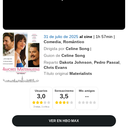
31 de julio de 2025
al cine
|
1h 57min
|
Comedia
,
Romántico
Dirigida por
Celine Song
|
Guion de
Celine Song
Reparto
Dakota Johnson
,
Pedro Pascal
,
Chris Evans
Título original
Materialists
Usuarios
Sensacinemx
Mis amigos
3,0
3,5
--
3 notas, 1 crítica
VER EN HBO MAX