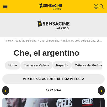
profil
menu
search
Inicio
Todas las películas
Che, el argentino
Imágenes de la película Che, el argentino
Che, el argentino
Home
Trailers y Videos
Reparto
Críticas de Medios
VER TODAS LAS FOTOS DE ESTA PELÍCULA
6
/ 22 Fotos