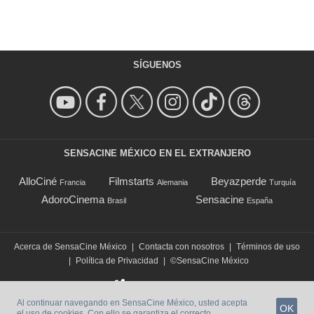
SÍGUENOS
SENSACINE MÉXICO EN EL EXTRANJERO
AlloCiné
Filmstarts
Beyazperde
Francia
Alemania
Turquía
AdoroCinema
Sensacine
Brasil
España
Acerca de SensaCine México
|
Contacta con nosotros
|
Términos de uso
|
Política de Privacidad
|
©SensaCine México
Al continuar navegando en SensaCine México, usted acepta
OK
el uso de cookies. Con ello se garantiza el correcto