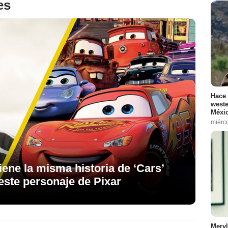
es
Hace 
weste
Méxic
miérc
iene la misma historia de ‘Cars’
este personaje de Pixar
Meryl