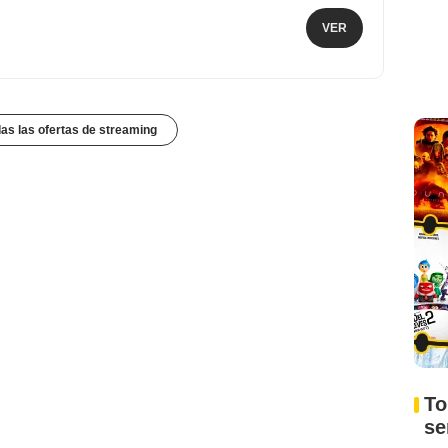
VER
das las ofertas de streaming
To
s