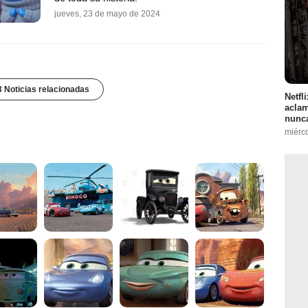
jueves, 23 de mayo de 2024
3 Noticias relacionadas
Netfl
aclam
nunca
miérc