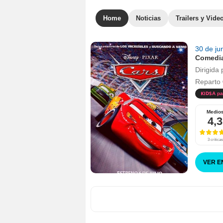
Home
Noticias
Trailers y Vide
30 de ju
Comedi
Dirigida 
Reparto
A pa
Medio
4,3
3 críticas
VER E