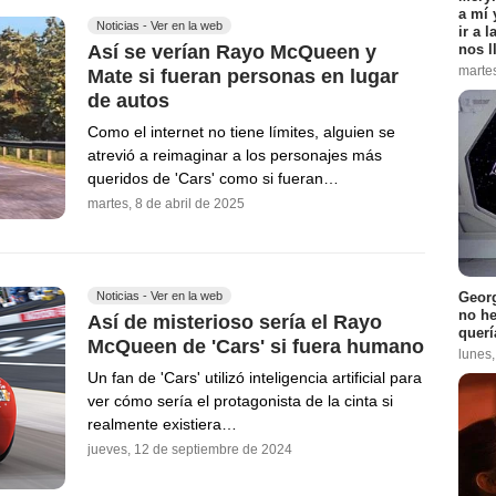
a mí 
Noticias - Ver en la web
ir a 
Así se verían Rayo McQueen y
nos l
marte
Mate si fueran personas en lugar
de autos
Como el internet no tiene límites, alguien se
atrevió a reimaginar a los personajes más
queridos de 'Cars' como si fueran…
martes, 8 de abril de 2025
Georg
Noticias - Ver en la web
no h
Así de misterioso sería el Rayo
querí
McQueen de 'Cars' si fuera humano
lunes
Un fan de 'Cars' utilizó inteligencia artificial para
ver cómo sería el protagonista de la cinta si
realmente existiera…
jueves, 12 de septiembre de 2024