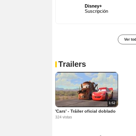
Disney+
Suscripción
Ver to
Trailers
1:52
'Cars' - Tráiler oficial doblado
324 vistas