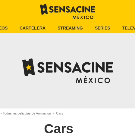
EOS
CARTELERA
STREAMING
SERIES
TELEV
Todas las películas de Animación
Cars
Cars