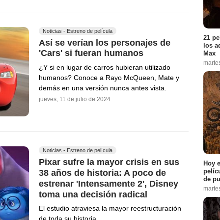
Noticias - Estreno de película
21 pe
Así se verían los personajes de
los a
'Cars' si fueran humanos
Max
marte
¿Y si en lugar de carros hubieran utilizado
humanos? Conoce a Rayo McQueen, Mate y
demás en una versión nunca antes vista.
jueves, 11 de julio de 2024
Noticias - Estreno de película
Pixar sufre la mayor crisis en sus
Hoy e
pelíc
38 años de historia: A poco de
de pu
estrenar 'Intensamente 2', Disney
marte
toma una decisión radical
El estudio atraviesa la mayor reestructuración
de toda su historia.