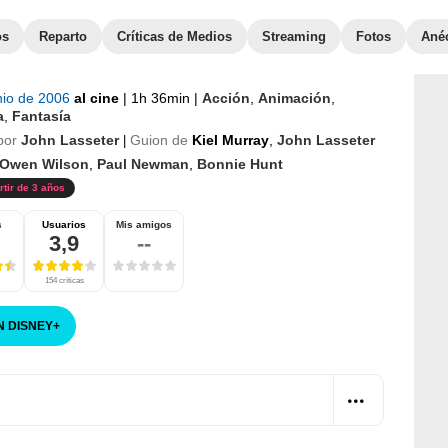
os
Reparto
Críticas de Medios
Streaming
Fotos
Ané
nio de 2006
al cine
|
1h 36min
|
Acción
,
Animación
,
a
,
Fantasía
por
John Lasseter
Guion de
Kiel Murray
,
John Lasseter
|
Owen Wilson
,
Paul Newman
,
Bonnie Hunt
rtir de 3 años
s
Usuarios
Mis amigos
3,9
--
154 críticas
N DISNEY
+