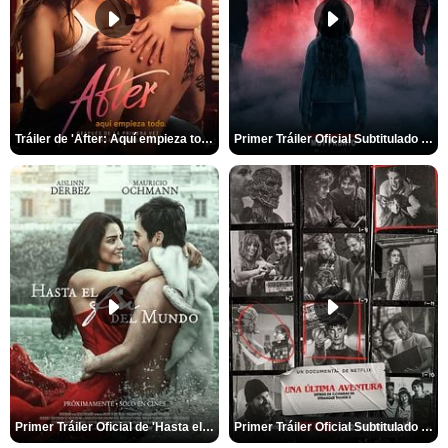
Tráiler de 'After: Aquí empieza todo'
Primer Tráiler Oficial Subtitulado de 'La Noche Del Demonio: Están Entre Nosotros'
Primer Tráiler Oficial de 'Hasta el fin del mundo'
Primer Tráiler Oficial Subtitulado de 'Una última aventura: Detrás de cámaras de Stranger Things 5'