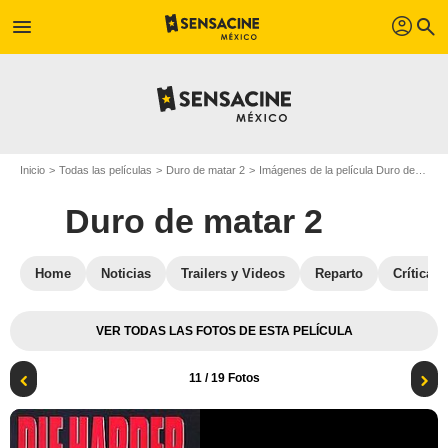
profil
menu
search
Inicio
Todas las películas
Duro de matar 2
Imágenes de la película Duro de matar 2
Duro de matar 2
Home
Noticias
Trailers y Videos
Reparto
Críticas
VER TODAS LAS FOTOS DE ESTA PELÍCULA
11
/ 19 Fotos