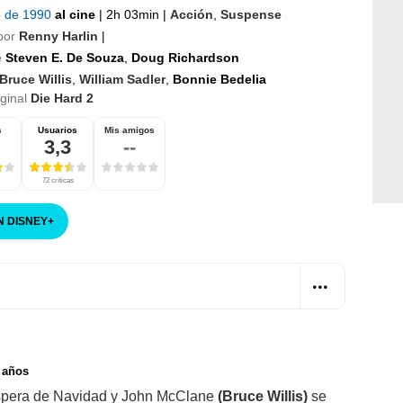
io de 1990
al cine
|
2h 03min
|
Acción
,
Suspense
por
Renny Harlin
|
e
Steven E. De Souza
,
Doug Richardson
Bruce Willis
,
William Sadler
,
Bonnie Bedelia
iginal
Die Hard 2
s
Usuarios
Mis amigos
3,3
--
72 críticas
N DISNEY
+
 años
víspera de Navidad y John McClane
(Bruce Willis)
se