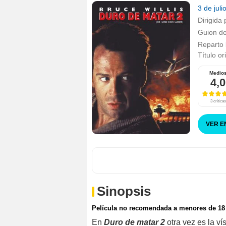
3 de jul
Dirigida 
Guion d
Reparto
Título or
Medio
4,0
3 críticas
VER E
Sinopsis
Película no recomendada a menores de 18
En
Duro de matar 2
otra vez es la 