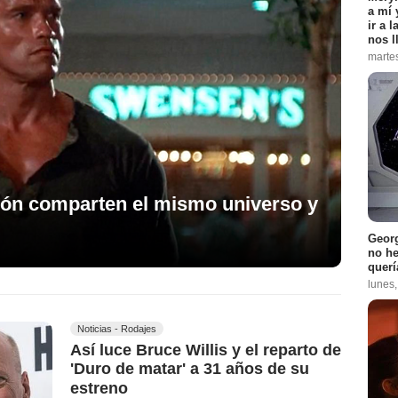
a mí 
ir a 
nos l
marte
ción comparten el mismo universo y
Georg
no h
querí
lunes
Noticias - Rodajes
Así luce Bruce Willis y el reparto de
'Duro de matar' a 31 años de su
estreno