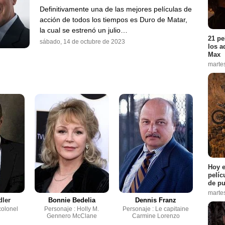
Definitivamente una de las mejores películas de
acción de todos los tiempos es Duro de Matar,
la cual se estrenó un julio…
21 pe
sábado, 14 de octubre de 2023
los a
Max
marte
Hoy e
pelíc
de pu
marte
dler
Bonnie Bedelia
Dennis Franz
colonel
Personaje : Holly M.
Personaje : Le capitaine
Gennero McClane
Carmine Lorenzo