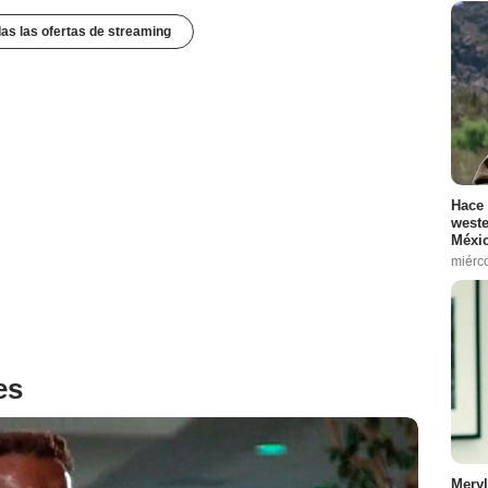
das las ofertas de streaming
Hace 
weste
Méxic
miérc
es
Meryl