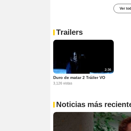
Ver to
Trailers
2:36
Duro de matar 2 Tráiler VO
3,126 vistas
Noticias más recient