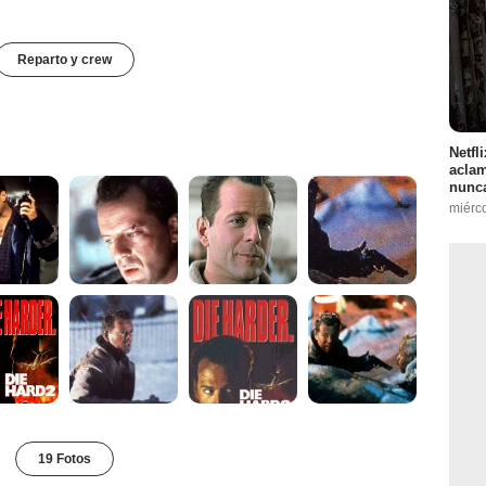
Reparto y crew
Netfl
aclam
nunca
miérc
19 Fotos