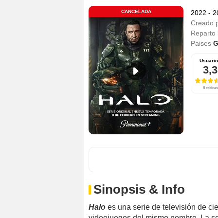
CANCELADA
2022 - 
Creado 
Reparto
Paises
G
Usuari
3,3
6 críticas
Sinopsis & Info
Halo
es una serie de televisión de ci
videojuegos del mismo nombre. La ser