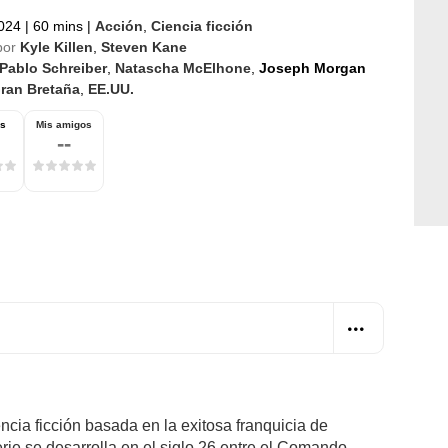
2024
|
60 mins
|
Acción
,
Ciencia ficción
por
Kyle Killen
,
Steven Kane
Pablo Schreiber
,
Natascha McElhone
,
Joseph Morgan
ran Bretaña
,
EE.UU.
os
Mis amigos
--
encia ficción basada en la exitosa franquicia de
ie se desarrolla en el siglo 26 entre el Comando