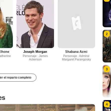
2
Elhone
Joseph Morgan
Shabana Azmi
Catherine
Personaje : James
Personaje : Admiral
Ackerson
Margaret Parangosky
3
er el reparto completo
es
4