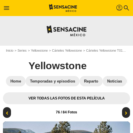
profil
menu
search
Inicio
Series
Yellowstone
Cárteles Yellowstone
Cárteles Yellowstone T01
Yell
Yellowstone
Home
Temporadas y episodios
Reparto
Noticias
VER TODAS LAS FOTOS DE ESTA PELÍCULA
76
/ 84 Fotos