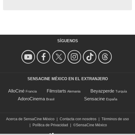
SÍGUENOS
SENSACINE MÉXICO EN EL EXTRANJERO
AlloCiné
Filmstarts
Beyazperde
Francia
Alemania
Turquía
AdoroCinema
Sensacine
Brasil
España
Acerca de SensaCine México
|
Contacta con nosotros
|
Términos de uso
|
Política de Privacidad
|
©SensaCine México