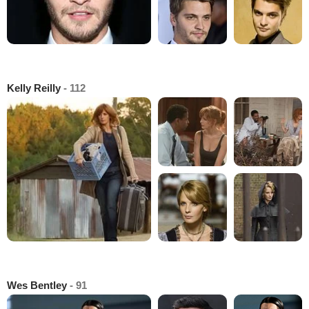
Kelly Reilly
- 112
Wes Bentley
- 91