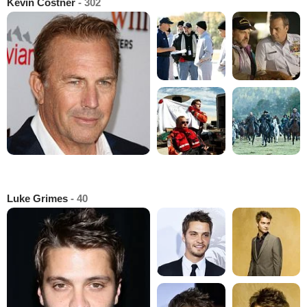
Kevin Costner
- 302
Luke Grimes
- 40