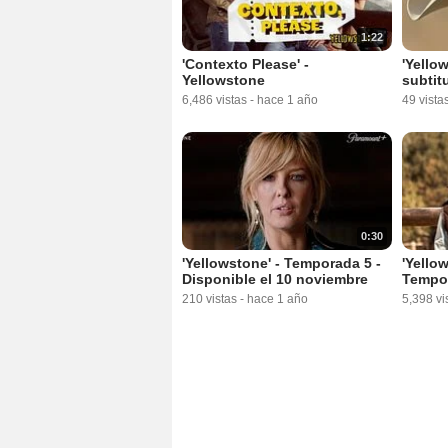
1:22
'Contexto Please' -
'Yellow
Yellowstone
subtit
6,486 vistas
-
hace 1 año
49 vista
0:30
'Yellowstone' - Temporada 5 -
'Yellow
Disponible el 10 noviembre
Tempo
210 vistas
-
hace 1 año
5,398 vi