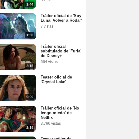
8 vistas
1:44
Tráiler oficial de 'Soy
Luna: Volver a Rodar'
7 vistas
1:30
Tráiler oficial
subtitulado de 'Furia'
de Disney+
664 vistas
2:15
Teaser oficial de
'Crystal Lake'
0:00
Tráiler oficial de 'No
tengo miedo' de
Netflix
3,766 vistas
2:19
Teaser tráiler de