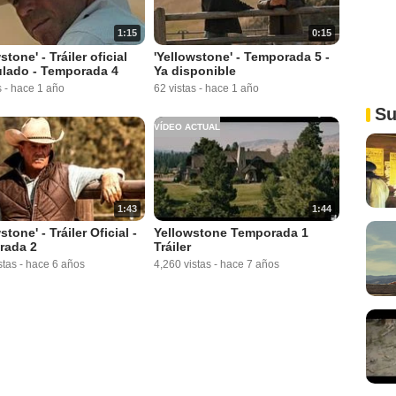
1:15
0:15
stone' - Tráiler oficial
'Yellowstone' - Temporada 5 -
ulado - Temporada 4
Ya disponible
s
-
hace 1 año
62 vistas
-
hace 1 año
Su
VÍDEO ACTUAL
1:43
1:44
stone' - Tráiler Oficial -
Yellowstone Temporada 1
rada 2
Tráiler
stas
-
hace 6 años
4,260 vistas
-
hace 7 años