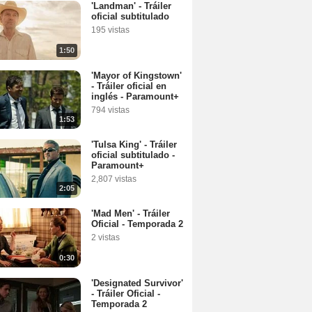
'Landman' - Tráiler
oficial subtitulado
195 vistas
1:50
'Mayor of Kingstown'
- Tráiler oficial en
inglés - Paramount+
794 vistas
1:53
'Tulsa King' - Tráiler
oficial subtitulado -
Paramount+
2,807 vistas
2:05
'Mad Men' - Tráiler
Oficial - Temporada 2
2 vistas
0:30
'Designated Survivor'
- Tráiler Oficial -
Temporada 2