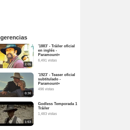
gerencias
'1883' - Tráiler oficial
en inglés -
Paramount+
6,491 vistas
2:05
'1923' - Teaser oficial
subtitulado -
Paramount+
496 vistas
0:30
Godless Temporada 1
Tráiler
1,483 vistas
1:53