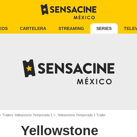
EOS
CARTELERA
STREAMING
SERIES
TELEV
Trailers Yellowstone Temporada 1
Yellowstone Temporada 1 Tráiler
Yellowstone