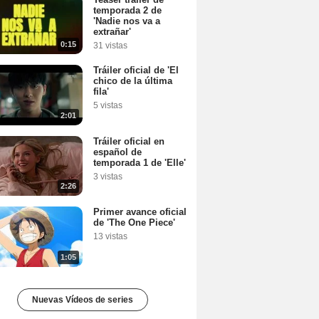
temporada 2 de
'Nadie nos va a
extrañar'
0:15
31 vistas
Tráiler oficial de 'El
chico de la última
fila'
5 vistas
2:01
Tráiler oficial en
español de
temporada 1 de 'Elle'
3 vistas
2:26
Primer avance oficial
de 'The One Piece'
13 vistas
1:05
Nuevas Vídeos de series