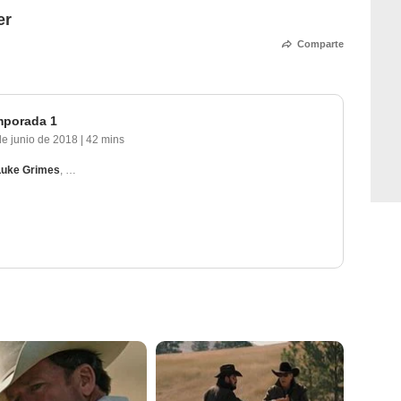
er
Comparte
mporada 1
de junio de 2018
|
42 mins
Luke Grimes
,
Cole Hauser
,
Wes Bentley
,
Kelly Reilly