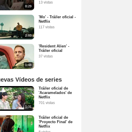
13 vistas
0:29
'Mo' - Tráiler oficial -
Netflix
117 vistas
2:03
'Resident Alien' -
Tráiler oficial
37 vistas
1:48
evas Vídeos de series
Tráiler oficial de
'Acaramelados' de
Netflix
701 vistas
1:31
Tráiler oficial de
'Proyecto Final' de
Netflix