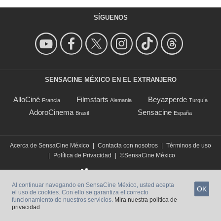
SÍGUENOS
SENSACINE MÉXICO EN EL EXTRANJERO
AlloCiné
Filmstarts
Beyazperde
Francia
Alemania
Turquía
AdoroCinema
Sensacine
Brasil
España
Acerca de SensaCine México
|
Contacta con nosotros
|
Términos de uso
|
Política de Privacidad
|
©SensaCine México
Al continuar navegando en SensaCine México, usted acepta
OK
el uso de cookies. Con ello se garantiza el correcto
funcionamiento de nuestros servicios.
Mira nuestra política de
privacidad