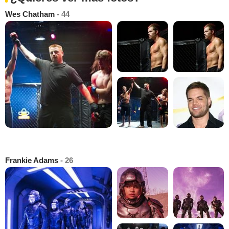
Wes Chatham
- 44
Frankie Adams
- 26