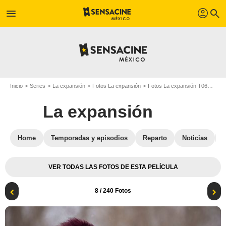
profil
menu
search
Inicio
Series
La expansión
Fotos La expansión
Fotos La expansión T06
La e
La expansión
Home
Temporadas y episodios
Reparto
Noticias
VER TODAS LAS FOTOS DE ESTA PELÍCULA
8
/ 240 Fotos