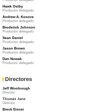
Konecheck
Hawk Ostby
- Episodios :
4
-
5
Productor delegado
Lily Gao
Andrew A. Kosove
Nancy Gao
Productor delegado
- Episodios :
2
-
4
Broderick Johnson
David Rosser
Productor delegado
Cordner
Sean Daniel
- Episodios :
8
-
9
Productor delegado
Carlos Gonzalez-Vio
Jason Brown
Cortazar
Productor delegado
- Episodios :
3
-
10
Dan Nowak
Stacey Roca
Productor delegado
Lydia
- Episodio :
2
Chad L. Coleman
Directores
Fred Johnson
- Episodio :
4
Jeff Woolnough
Director
Nazneen Contractor
Ashanti
Thomas Jane
- Episodio :
2
Director
Katerina Taxia
Breck Eisner