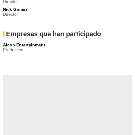
Katlin
Director
- Episodio :
1
Nick Gomez
Director
Ronn Sarosiak
Chef Casey
- Episodio :
4
Empresas que han participado
Gary Brennan
Porter
- Episodio :
9
Alcon Entertainment
Production
Danny Waugh
Dr. Alaoui
- Episodio :
3
Jesse Buck
Galip
- Episodio :
3