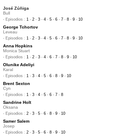
José Zúñiga
Bull
- Episodios :
1
-
2
-
3
-
4
-
5
-
6
-
7
-
8
-
9
-
10
George Tchortov
Leveau
- Episodios :
1
-
2
-
3
-
4
-
5
-
6
-
7
-
8
-
9
-
10
Anna Hopkins
Monica Stuart
- Episodios :
1
-
2
-
3
-
4
-
6
-
7
-
8
-
9
-
10
Olunike Adeliyi
Karal
- Episodios :
1
-
3
-
4
-
5
-
6
-
8
-
9
-
10
Brent Sexton
Cyn
- Episodios :
1
-
3
-
4
-
5
-
6
-
7
-
8
Sandrine Holt
Oksana
- Episodios :
2
-
3
-
5
-
6
-
8
-
9
-
10
Samer Salem
Josep
- Episodios :
2
-
3
-
5
-
6
-
8
-
9
-
10