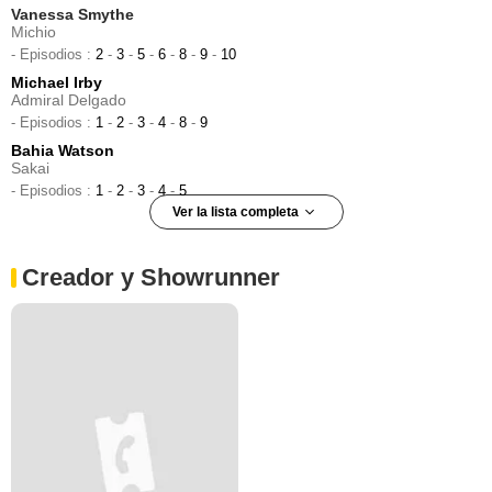
Vanessa Smythe
Michio
- Episodios :
2
-
3
-
5
-
6
-
8
-
9
-
10
Michael Irby
Admiral Delgado
- Episodios :
1
-
2
-
3
-
4
-
8
-
9
Bahia Watson
Sakai
- Episodios :
1
-
2
-
3
-
4
-
5
Ver la lista completa
Somkele Idhalama
Tycho Engineer
Creador y Showrunner
- Episodios :
5
-
6
-
7
-
8
-
9
Chad L. Coleman
Frederick Lucius Johnson
- Episodios :
1
-
2
-
3
Lara Jean Chorostecki
Lt. Babbage
- Episodios :
2
-
3
-
10
Sugith Varughese
David Paster
- Episodios :
6
-
8
-
9