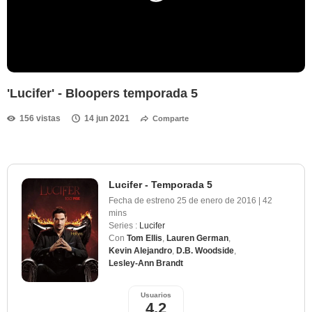
'Lucifer' - Bloopers temporada 5
156 vistas
14 jun 2021
Comparte
Lucifer - Temporada 5
Fecha de estreno
25 de enero de 2016
|
42
mins
Series :
Lucifer
Con
Tom Ellis
,
Lauren German
,
Kevin Alejandro
,
D.B. Woodside
,
Lesley-Ann Brandt
Usuarios
4,2