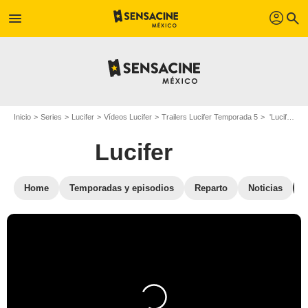
profil
menu
search
Inicio
Series
Lucifer
Vídeos Lucifer
Trailers Lucifer Temporada 5
'Lucifer' - Bloopers temporada 5
Lucifer
Home
Temporadas y episodios
Reparto
Noticias