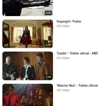
4:45
Supergirl: Trailer
216 vistas
1:46
'Castle' - Tráiler oficial - ABC
810 vistas
1:08
'Warrior Nun' - Tráiler oficial
187 vistas