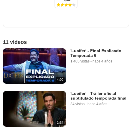
11 videos
'Lucifer' - Final Explicado
Temporada 6
1,405 vistas
-
hace 4 años
4:00
'Lucifer' - Tráiler oficial
subtitulado temporada final
34 vistas
-
hace 4 años
2:34