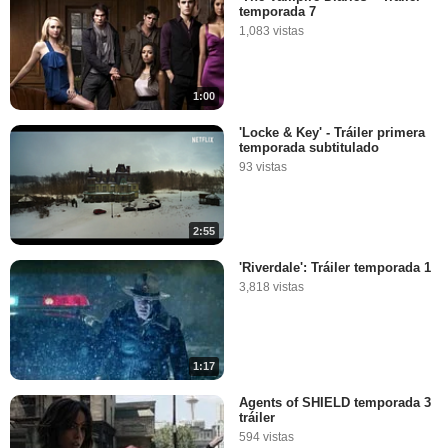
temporada 7
1,083 vistas
1:00
'Locke & Key' - Tráiler primera
temporada subtitulado
93 vistas
2:55
'Riverdale': Tráiler temporada 1
3,818 vistas
1:17
Agents of SHIELD temporada 3
tráiler
594 vistas