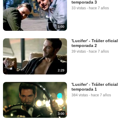
temporada 3
33 vistas
-
hace 7 años
1:00
'Lucifer' - Tráiler oficial
temporada 2
39 vistas
-
hace 7 años
2:29
'Lucifer' - Tráiler oficial
temporada 1
384 vistas
-
hace 7 años
3:00