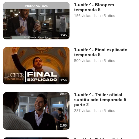
'Lucifer' - Bloopers
VÍDEO ACTUAL
temporada 5
156 vistas
-
hace 5 años
3:45
'Lucifer' - Final explicado
temporada 5
509 vistas
-
hace 5 años
3:56
'Lucifer' - Tráiler oficial
subtitulado temporada 5
parte 2
287 vistas
-
hace 5 años
2:00