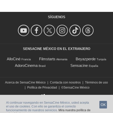
SÍGUENOS
SENSACINE MÉXICO EN EL EXTRANJERO
AlloCiné
Filmstarts
Beyazperde
Francia
Alemania
Turquía
AdoroCinema
Sensacine
Brasil
España
Acerca de SensaCine México
|
Contacta con nosotros
|
Términos de uso
|
Política de Privacidad
|
©SensaCine México
Al continuar navegando en SensaCine México, usted acepta
OK
el uso de cookies. Con ello se garantiza el correcto
funcionamiento de nuestros servicios.
Mira nuestra política de