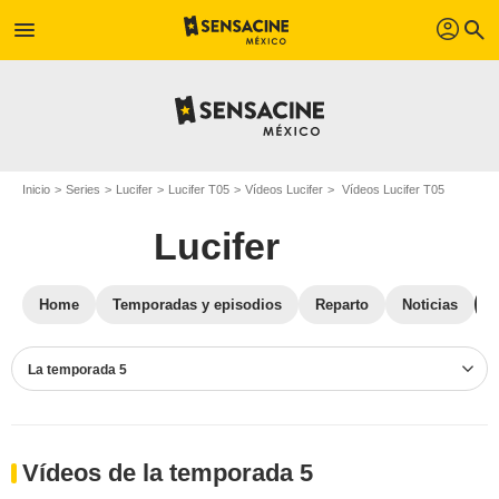
profil
menu
search
Inicio
Series
Lucifer
Lucifer T05
Vídeos Lucifer
Vídeos Lucifer T05
Lucifer
Home
Temporadas y episodios
Reparto
Noticias
La temporada 5
Vídeos de la temporada 5