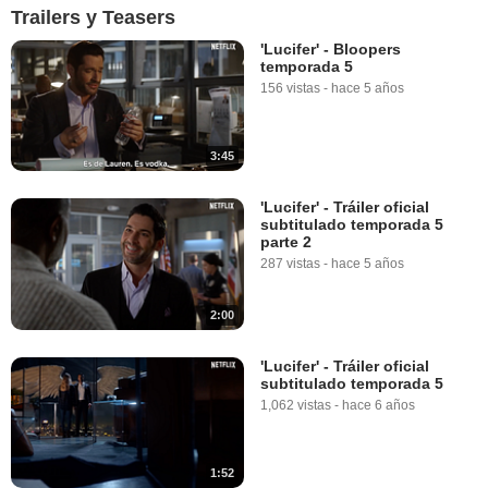
Trailers y Teasers
'Lucifer' - Bloopers
temporada 5
156 vistas
-
hace 5 años
3:45
'Lucifer' - Tráiler oficial
subtitulado temporada 5
parte 2
287 vistas
-
hace 5 años
2:00
'Lucifer' - Tráiler oficial
subtitulado temporada 5
1,062 vistas
-
hace 6 años
1:52