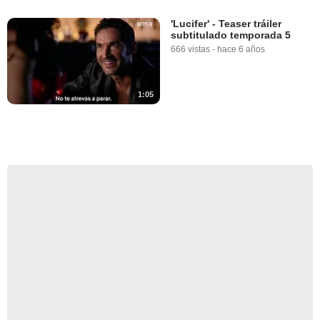
'Lucifer' - Teaser tráiler
subtitulado temporada 5
666 vistas
-
hace 6 años
1:05