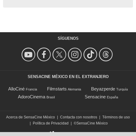
SÍGUENOS
SENSACINE MÉXICO EN EL EXTRANJERO
AlloCiné
Filmstarts
Beyazperde
Francia
Alemania
Turquía
AdoroCinema
Sensacine
Brasil
España
Acerca de SensaCine México
|
Contacta con nosotros
|
Términos de uso
|
Política de Privacidad
|
©SensaCine México