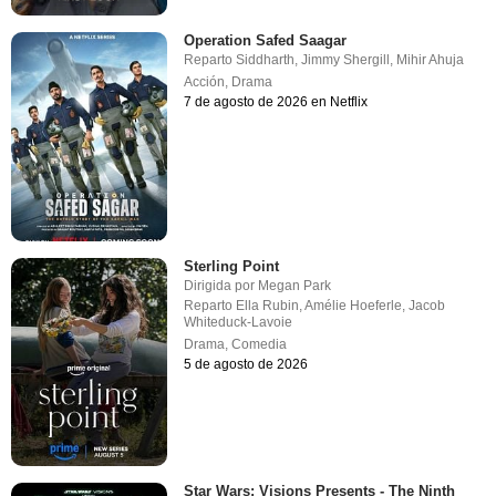
Operation Safed Saagar
Reparto
Siddharth
,
Jimmy Shergill
,
Mihir Ahuja
Acción
,
Drama
7 de agosto de 2026 en Netflix
Sterling Point
Dirigida por
Megan Park
Reparto
Ella Rubin
,
Amélie Hoeferle
,
Jacob
Whiteduck-Lavoie
Drama
,
Comedia
5 de agosto de 2026
Star Wars: Visions Presents - The Ninth