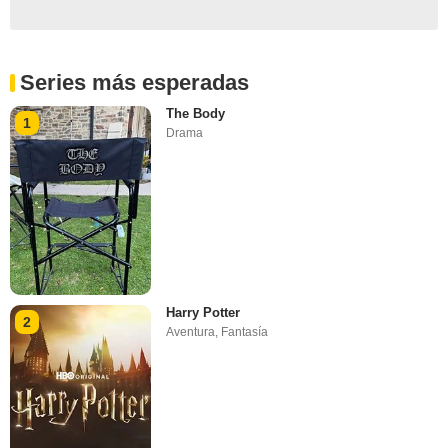
Series más esperadas
The Body
1
Drama
Harry Potter
2
Aventura
,
Fantasía