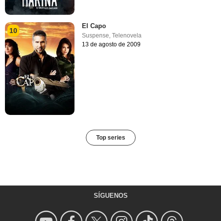
El Capo
10
Suspense
,
Telenovela
13 de agosto de 2009
Top series
SÍGUENOS