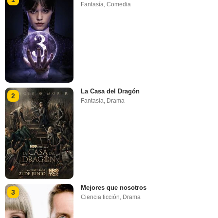
Fantasía
,
Comedia
La Casa del Dragón
2
Fantasía
,
Drama
Mejores que nosotros
3
Ciencia ficción
,
Drama