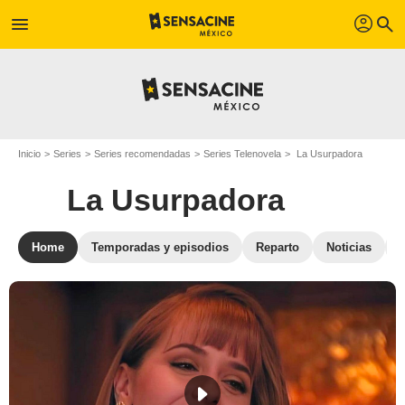
profil
menu
search
Inicio
Series
Series recomendadas
Series Telenovela
La Usurpadora
La Usurpadora
Home
Temporadas y episodios
Reparto
Noticias