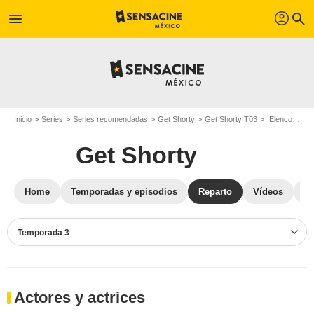
profil
menu
search
Inicio
Series
Series recomendadas
Get Shorty
Get Shorty T03
Elenco Get Shorty T03
Get Shorty
Home
Temporadas y episodios
Reparto
Vídeos
St
Temporada 3
Actores y actrices