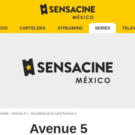
EOS
CARTELERA
STREAMING
SERIES
TELEV
media
Avenue 5
Actualidad de la serie Avenue 5
Avenue 5