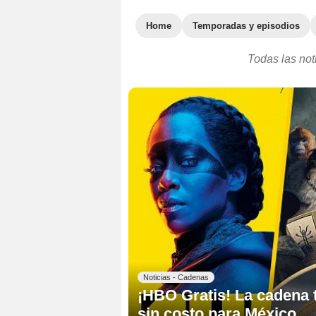
Home
Temporadas y episodios
Todas las not
Noticias - Cadenas
¡HBO Gratis! La cadena t
sin costo para México