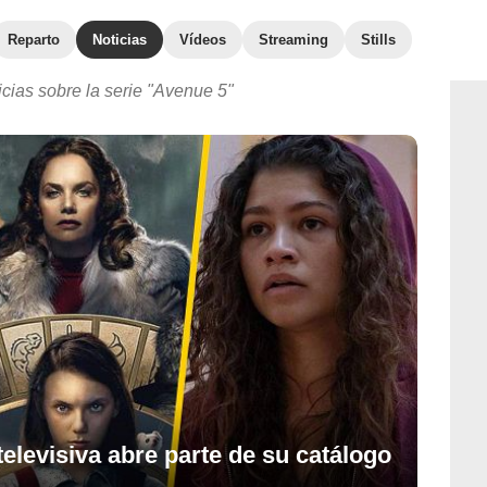
Reparto
Noticias
Vídeos
Streaming
Stills
icias sobre la serie "Avenue 5"
elevisiva abre parte de su catálogo