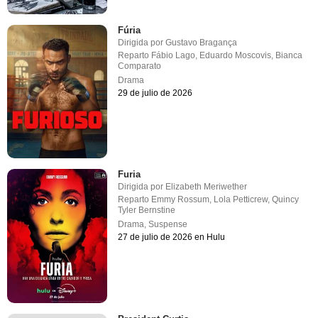
Fúria
Dirigida por
Gustavo Bragança
Reparto
Fábio Lago
,
Eduardo Moscovis
,
Bianca
Comparato
Drama
29 de julio de 2026
Furia
Dirigida por
Elizabeth Meriwether
Reparto
Emmy Rossum
,
Lola Petticrew
,
Quincy
Tyler Bernstine
Drama
,
Suspense
27 de julio de 2026 en Hulu