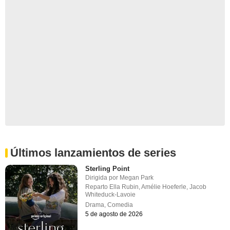
Últimos lanzamientos de series
Sterling Point
Dirigida por
Megan Park
Reparto
Ella Rubin
,
Amélie Hoeferle
,
Jacob
Whiteduck-Lavoie
Drama
,
Comedia
5 de agosto de 2026