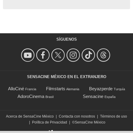
SÍGUENOS
SENSACINE MÉXICO EN EL EXTRANJERO
AlloCiné
Filmstarts
Beyazperde
Francia
Alemania
Turquía
AdoroCinema
Sensacine
Brasil
España
Acerca de SensaCine México
|
Contacta con nosotros
|
Términos de uso
|
Política de Privacidad
|
©SensaCine México